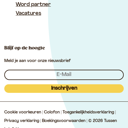
n
k
a
Word partner
b
i
s
T
T
m
Vacatures
o
l
A
u
u
T
o
p
s
s
u
k
p
s
s
s
e
e
s
Blijf op de hoogte
n
n
e
Meld je aan voor onze nieuwsbrief
L
L
n
e
e
L
k
k
e
&
&
k
Inschrijven
L
L
&
i
i
L
Cookie voorkeuren
|
Colofon
|
Toegankelijkheidsverklaring
|
n
n
i
Privacy verklaring
|
Boekingsvoorwaarden
| © 2026 Tussen
g
g
n