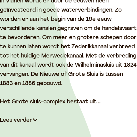
z
e
In Vianen wordt er door de eeuwen heen
e
n
geïnvesteerd in goede waterverbindingen. Zo
n
c
worden er aan het begin van de 19e eeuw
c
o
verschillende kanalen gegraven om de handelsvaart
o
m
te bevorderen. Om meer en grotere schepen door
m
p
te kunnen laten wordt het Zederikkanaal verbreed
p
l
tot het huidige Merwedekanaal. Met de verbreding
l
e
van dit kanaal wordt ook de Wilhelminasluis uit 1824
e
x
vervangen. De Nieuwe of Grote Sluis is tussen
x
J
1883 en 1886 gebouwd.
J
a
a
n
Het Grote sluis-complex bestaat uit …
n
B
B
l
Lees verder
l
a