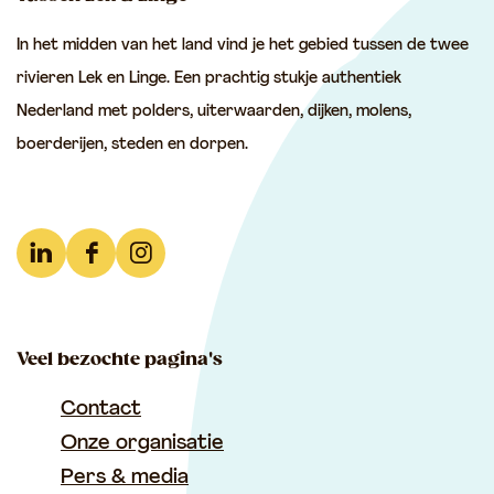
e
e
e
In het midden van het land vind je het gebied tussen de twee
z
z
z
rivieren Lek en Linge. Een prachtig stukje authentiek
e
e
e
Nederland met polders, uiterwaarden, dijken, molens,
p
p
p
boerderijen, steden en dorpen.
a
a
a
g
g
g
i
i
i
n
n
n
L
F
I
a
a
a
i
a
n
o
o
o
n
c
s
p
p
p
Veel bezochte pagina's
k
e
t
F
e
W
e
b
a
Contact
a
-
h
d
o
g
Onze organisatie
c
m
a
I
o
r
Pers & media
e
a
t