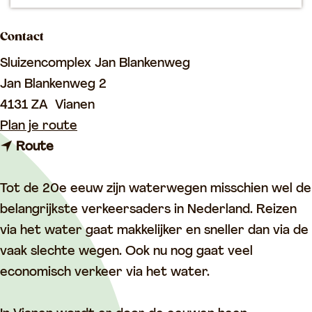
p
a
Contact
g
Sluizencomplex Jan Blankenweg
e
Jan Blankenweg 2
4131 ZA
Vianen
n
Plan je route
n
a
Route
a
a
a
r
Tot de 20e eeuw zijn waterwegen misschien wel de
r
S
belangrijkste verkeersaders in Nederland. Reizen
S
l
via het water gaat makkelijker en sneller dan via de
l
u
vaak slechte wegen. Ook nu nog gaat veel
u
i
economisch verkeer via het water.
i
z