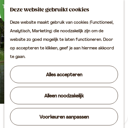
Buitenactiviteiten
K
Z
Binnenuitjes
Deze website gebruikt cookies
a
o
M
Met kinderen
Deze website maakt gebruik van cookies (Functioneel,
a
e
e
G
Analytisch, Marketing) die noodzakelijk zijn om de
r
k
n
Plan je bezoek
a
website zo goed mogelijk te laten functioneren. Door
t
e
u
Bereikbaarheid
n
op accepteren te klikken, geef je aan hiermee akkoord
n
VVV locaties
a
te gaan.
Plan je bezoek op de
a
kaart
r
Alles accepteren
Overnachten
d
Arrangementen
e
Groepen & zakelijk
Alleen noodzakelijk
h
o
Agenda
m
Sluizencomplex Jan
Voorkeuren aanpassen
Routes
e
Blankenweg