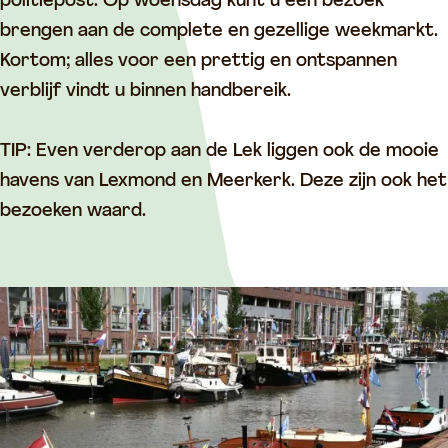
h
t
n
e
politiepost. Op woensdag kunt u een bezoek
a
e
t
n
brengen aan de complete en gezellige weekmarkt.
v
n
e
h
Kortom; alles voor een prettig en ontspannen
e
h
n
a
verblijf vindt u binnen handbereik.
n
a
h
v
V
v
a
e
TIP: Even verderop aan de Lek liggen ook de mooie
i
e
v
n
havens van Lexmond en Meerkerk. Deze zijn ook het
a
n
e
V
bezoeken waard.
n
V
n
i
e
i
V
a
n
a
i
n
n
a
e
e
n
n
n
e
n