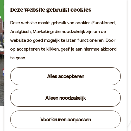
Buitenactiviteiten
K
Z
Binnenuitjes
Deze website gebruikt cookies
a
o
M
Met kinderen
Deze website maakt gebruik van cookies (Functioneel,
a
e
e
G
Analytisch, Marketing) die noodzakelijk zijn om de
r
k
n
Plan je bezoek
a
website zo goed mogelijk te laten functioneren. Door
t
e
u
Bereikbaarheid
n
op accepteren te klikken, geef je aan hiermee akkoord
n
VVV locaties
a
te gaan.
Plan je bezoek op de
a
kaart
r
Alles accepteren
Overnachten
d
Arrangementen
e
Groepen & zakelijk
Alleen noodzakelijk
h
o
Agenda
m
Passantenhaven Vianen
Voorkeuren aanpassen
Routes
e