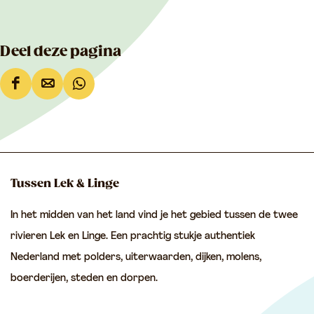
Deel deze pagina
D
D
D
e
e
e
e
e
e
l
l
l
d
d
d
Tussen Lek & Linge
e
e
e
In het midden van het land vind je het gebied tussen de twee
z
z
z
rivieren Lek en Linge. Een prachtig stukje authentiek
e
e
e
Nederland met polders, uiterwaarden, dijken, molens,
p
p
p
boerderijen, steden en dorpen.
a
a
a
g
g
g