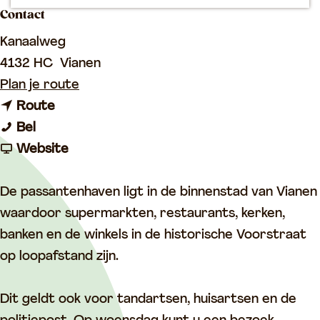
p
Contact
a
Kanaalweg
g
4132 HC
Vianen
e
n
Plan je route
n
a
Route
P
a
a
Bel
a
a
v
r
Website
s
r
a
P
s
P
n
a
De passantenhaven ligt in de binnenstad van Vianen
a
a
P
s
waardoor supermarkten, restaurants, kerken,
n
s
a
s
banken en de winkels in de historische Voorstraat
t
s
s
a
op loopafstand zijn.
e
a
s
n
n
n
a
t
Dit geldt ook voor tandartsen, huisartsen en de