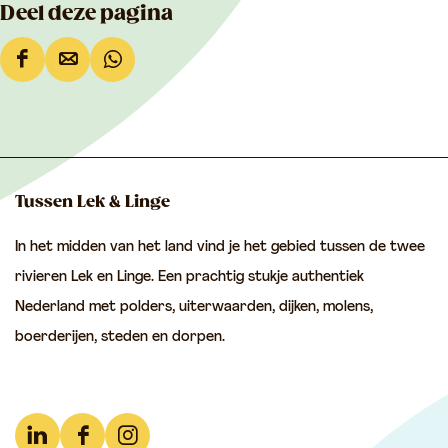
Deel deze pagina
D
D
D
e
e
e
e
e
e
l
l
l
d
d
d
Tussen Lek & Linge
e
e
e
In het midden van het land vind je het gebied tussen de twee
z
z
z
rivieren Lek en Linge. Een prachtig stukje authentiek
e
e
e
Nederland met polders, uiterwaarden, dijken, molens,
p
p
p
boerderijen, steden en dorpen.
a
a
a
g
g
g
i
i
i
n
n
n