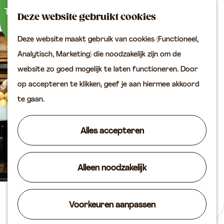
Buitenactiviteiten
K
Z
Binnenuitjes
Deze website gebruikt cookies
a
o
M
Met kinderen
Deze website maakt gebruik van cookies (Functioneel,
a
e
e
G
Analytisch, Marketing) die noodzakelijk zijn om de
r
k
n
Plan je bezoek
a
website zo goed mogelijk te laten functioneren. Door
t
e
u
Bereikbaarheid
n
op accepteren te klikken, geef je aan hiermee akkoord
n
VVV locaties
a
te gaan.
Plan je bezoek op de
a
kaart
r
Alles accepteren
Overnachten
d
Arrangementen
e
Groepen & zakelijk
Alleen noodzakelijk
h
o
Agenda
m
Bakkerij de Jager
Voorkeuren aanpassen
Routes
e