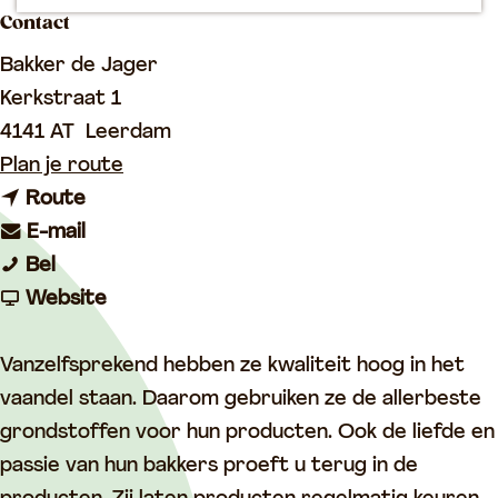
p
Contact
a
Bakker de Jager
g
Kerkstraat 1
e
4141 AT
Leerdam
n
Plan je route
n
a
Route
a
n
a
E-mail
B
a
a
r
Bel
a
r
a
v
B
Website
k
B
r
a
a
k
a
B
n
k
Vanzelfsprekend hebben ze kwaliteit hoog in het
e
k
a
B
k
vaandel staan. Daarom gebruiken ze de allerbeste
r
k
k
a
e
grondstoffen voor hun producten. Ook de liefde en
i
e
k
k
r
passie van hun bakkers proeft u terug in de