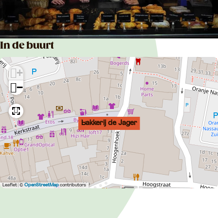
In de buurt
+
−
Bakkerij de Jager
Leaflet
|
©
OpenStreetMap
contributors