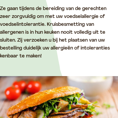
z
n
a
B
o
B
n
e
Ze gaan tijdens de bereiding van de gerechten
r
e
B
z
zeer zorgvuldig om met uw voedselallergie of
g
z
e
o
voedselintolerantie. Kruisbesmetting van
e
o
z
r
allergenen is in hun keuken nooit volledig uit te
n
r
o
g
sluiten. Zij verzoeken u bij het plaatsen van uw
A
g
r
e
bestelling duidelijk uw allergieën of intoleranties
f
e
g
n
kenbaar te maken!
h
n
e
A
a
A
n
f
a
f
A
h
l
h
f
a
c
a
h
a
e
a
a
l
n
l
a
c