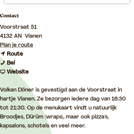
p
a
Contact
g
Voorstraat 51
e
4132 AN
Vianen
n
Plan je route
n
a
Route
V
a
a
Bel
o
a
v
r
Website
l
r
a
V
k
V
n
o
Volkan Döner is gevestigd aan de Voorstraat in
a
o
V
l
hartje Vianen. Ze bezorgen iedere dag van 16:30
n
l
o
k
tot 21:30. Op de menukaart vindt u natuurlijk
B
k
l
a
Broodjes, Dürüm (wraps), maar ook pizza's,
e
a
k
n
kapsalons, schotels en veel meer.