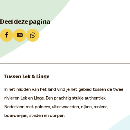
Deel deze pagina
D
D
D
e
e
e
e
e
e
l
l
l
d
d
d
Tussen Lek & Linge
e
e
e
In het midden van het land vind je het gebied tussen de twee
z
z
z
rivieren Lek en Linge. Een prachtig stukje authentiek
e
e
e
Nederland met polders, uiterwaarden, dijken, molens,
p
p
p
boerderijen, steden en dorpen.
a
a
a
g
g
g