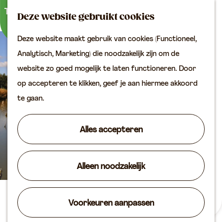
Buitenactiviteiten
K
Z
Binnenuitjes
Deze website gebruikt cookies
a
o
M
Met kinderen
Deze website maakt gebruik van cookies (Functioneel,
a
e
e
G
Analytisch, Marketing) die noodzakelijk zijn om de
r
k
n
Plan je bezoek
a
website zo goed mogelijk te laten functioneren. Door
t
e
u
Bereikbaarheid
n
op accepteren te klikken, geef je aan hiermee akkoord
n
VVV locaties
a
te gaan.
Plan je bezoek op de
a
kaart
r
Alles accepteren
Overnachten
d
Arrangementen
e
Groepen & zakelijk
Alleen noodzakelijk
h
o
Agenda
m
Het Verdronken Bos
Voorkeuren aanpassen
Routes
e