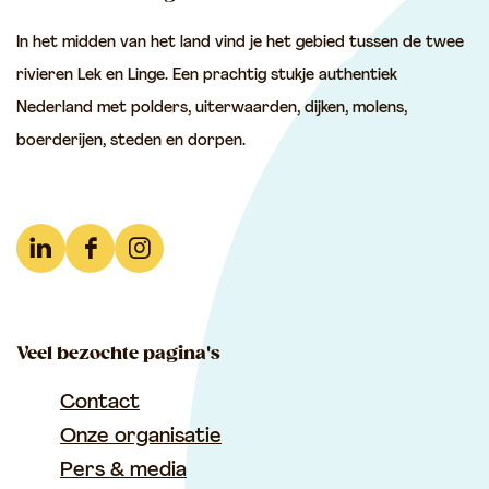
e
e
e
In het midden van het land vind je het gebied tussen de twee
z
z
z
rivieren Lek en Linge. Een prachtig stukje authentiek
e
e
e
Nederland met polders, uiterwaarden, dijken, molens,
p
p
p
boerderijen, steden en dorpen.
a
a
a
g
g
g
i
i
i
n
n
n
L
F
I
a
a
a
i
a
n
o
o
o
n
c
s
p
p
p
Veel bezochte pagina's
k
e
t
F
e
W
e
b
a
Contact
a
-
h
d
o
g
Onze organisatie
c
m
a
I
o
r
Pers & media
e
a
t