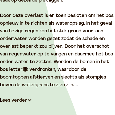
d
r
vaak op dezelfde plek liggen.
r
o
o
n
Door deze overlast is er toen besloten om het bos
n
k
opnieuw in te richten als wateropslag. In het geval
k
e
van hevige regen kon het stuk grond voortaan
e
n
onderwater worden gezet zodat de schade en
n
B
overlast beperkt zou blijven. Door het overschot
B
o
van regenwater op te vangen en daarmee het bos
o
s
onder water te zetten. Werden de bomen in het
s
bos letterlijk verdronken, waardoor de
boomtoppen afstierven en slechts als stompjes
boven de watergrens te zien zijn. …
Lees verder