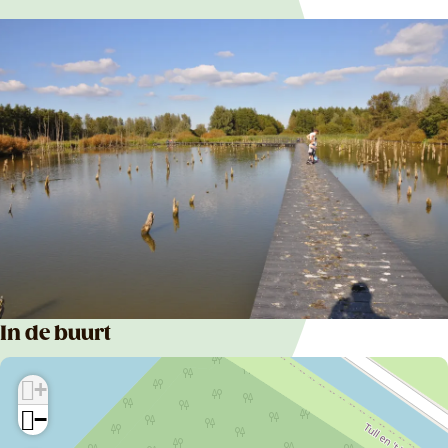
In de buurt
+
−