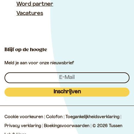
n
k
a
Word partner
b
i
s
T
T
m
Vacatures
o
l
A
u
u
T
o
p
s
s
u
k
p
s
s
s
e
e
s
Blijf op de hoogte
n
n
e
Meld je aan voor onze nieuwsbrief
L
L
n
e
e
L
k
k
e
&
&
k
Inschrijven
L
L
&
i
i
L
Cookie voorkeuren
|
Colofon
|
Toegankelijkheidsverklaring
|
n
n
i
Privacy verklaring
|
Boekingsvoorwaarden
| © 2026 Tussen
g
g
n