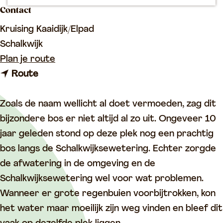
p
Contact
a
Kruising Kaaidijk/Elpad
g
Schalkwijk
e
n
Plan je route
n
a
Route
a
a
a
r
Zoals de naam wellicht al doet vermoeden, zag dit
r
H
bijzondere bos er niet altijd al zo uit. Ongeveer 10
H
e
jaar geleden stond op deze plek nog een prachtig
e
t
bos langs de Schalkwijksewetering. Echter zorgde
t
V
de afwatering in de omgeving en de
V
e
Schalkwijksewetering wel voor wat problemen.
e
r
Wanneer er grote regenbuien voorbijtrokken, kon
r
d
het water maar moeilijk zijn weg vinden en bleef dit