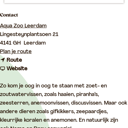
p
a
Contact
g
Aqua Zoo Leerdam
e
Lingesteynplantsoen 21
4141 GH
Leerdam
n
Plan je route
n
a
Route
a
v
a
Website
a
a
r
r
n
B
Zo kom je oog in oog te staan met zoet- en
B
B
e
zoutwatervissen, zoals haaien, piranha’s,
e
e
l
zeesterren, anemoonvissen, discusvissen. Maar ook
l
l
e
andere dieren zoals gifkikkers, zeepaardjes,
e
e
e
kleurrijke koralen en anemonen. En natuurlijk zijn