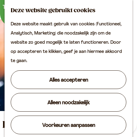
Buitenactiviteiten
K
Z
Binnenuitjes
Deze website gebruikt cookies
a
o
M
Met kinderen
Deze website maakt gebruik van cookies (Functioneel,
a
e
e
G
Analytisch, Marketing) die noodzakelijk zijn om de
r
k
n
Plan je bezoek
a
website zo goed mogelijk te laten functioneren. Door
t
e
u
Bereikbaarheid
n
op accepteren te klikken, geef je aan hiermee akkoord
n
VVV locaties
a
te gaan.
Plan je bezoek op de
a
kaart
r
Alles accepteren
Overnachten
d
Arrangementen
e
Groepen & zakelijk
Alleen noodzakelijk
h
o
Agenda
m
Beleef de onderwaterwereld
Voorkeuren aanpassen
Routes
e
van Aquazoo