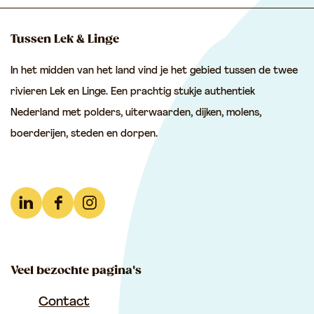
l
l
l
d
d
d
Tussen Lek & Linge
e
e
e
In het midden van het land vind je het gebied tussen de twee
z
z
z
rivieren Lek en Linge. Een prachtig stukje authentiek
e
e
e
Nederland met polders, uiterwaarden, dijken, molens,
p
p
p
boerderijen, steden en dorpen.
a
a
a
g
g
g
i
i
i
n
n
n
L
F
I
a
a
a
i
a
n
o
o
o
n
c
s
p
p
p
Veel bezochte pagina's
k
e
t
F
e
W
e
b
a
Contact
a
-
h