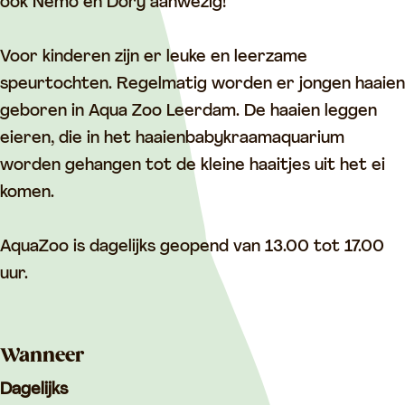
e
e
f
ook Nemo en Dory aanwezig!
f
f
d
d
d
e
Voor kinderen zijn er leuke en leerzame
e
e
o
speurtochten. Regelmatig worden er jongen haaien
o
o
n
geboren in Aqua Zoo Leerdam. De haaien leggen
n
n
d
eieren, die in het haaienbabykraamaquarium
d
d
e
worden gehangen tot de kleine haaitjes uit het ei
e
e
r
komen.
r
r
w
w
w
a
AquaZoo is dagelijks geopend van 13.00 tot 17.00
a
a
t
uur.
t
t
e
e
e
r
Wanneer
r
r
w
w
w
e
Dagelijks