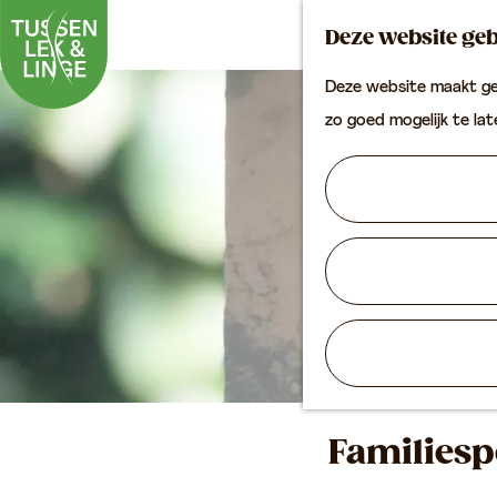
Deze website geb
Deze website maakt geb
G
zo goed mogelijk te la
a
n
a
a
r
d
e
h
o
Familiesp
m
e