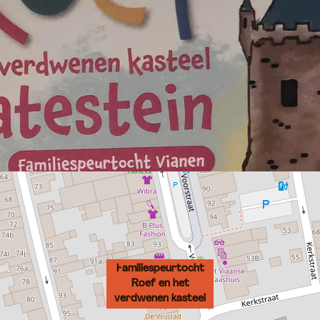
Familiespeurtocht
Roef en het
verdwenen kasteel