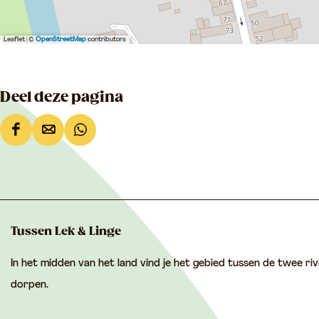
n
k
k
a
Leaflet
|
©
OpenStreetMap
contributors
a
s
s
t
t
e
Deel deze pagina
e
e
e
l
D
D
D
l
e
e
e
e
e
e
l
l
l
d
d
d
Tussen Lek & Linge
e
e
e
In het midden van het land vind je het gebied tussen de twee riv
z
z
z
dorpen.
e
e
e
p
p
p