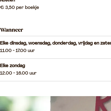
l
i
Kosten
i
e
€ 3,50 per boekje
e
s
s
p
Wanneer
p
e
e
u
Elke dinsdag, woensdag, donderdag, vrijdag en za
u
r
11.00 - 17.00 uur
r
t
t
o
Elke zondag
o
c
12.00 - 16.00 uur
c
h
h
t
t
R
R
o
o
e