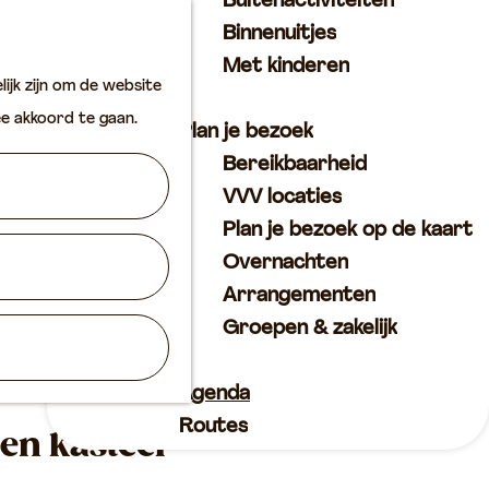
Buitenactiviteiten
K
Z
Binnenuitjes
a
o
M
Met kinderen
ijk zijn om de website
a
e
e
ee akkoord te gaan.
r
k
n
Plan je bezoek
t
e
u
Bereikbaarheid
n
VVV locaties
Plan je bezoek op de kaart
Overnachten
Arrangementen
Groepen & zakelijk
Agenda
Routes
en kasteel