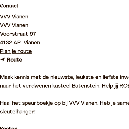
Contact
p
a
VVV Vianen
g
VVV Vianen
e
Voorstraat 97
4132 AP
Vianen
n
Plan je route
n
a
Route
a
a
a
r
Maak kennis met de nieuwste, leukste en liefste i
r
F
naar het verdwenen kasteel Batenstein. Help jij RO
F
a
a
m
Haal het speurboekje op bij VVV Vianen. Heb je s
m
i
sleutelhanger!
i
l