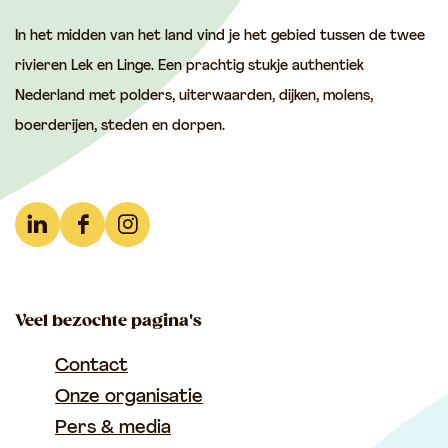
In het midden van het land vind je het gebied tussen de twee
rivieren Lek en Linge. Een prachtig stukje authentiek
Nederland met polders, uiterwaarden, dijken, molens,
boerderijen, steden en dorpen.
L
F
I
i
a
n
n
c
s
Veel bezochte pagina's
k
e
t
e
b
a
Contact
d
o
g
Onze organisatie
I
o
r
Pers & media
n
k
a