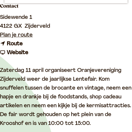
p
Contact
a
Sidewende 1
g
4122 GX
Zijderveld
e
n
Plan je route
n
a
Route
a
v
a
Website
a
a
r
r
n
L
Zaterdag 11 april organiseert Oranjevereniging
L
L
e
Zijderveld weer de jaarlijkse Lentefair. Kom
e
e
n
snuffelen tussen de brocante en vintage, neem een
n
n
t
hapje en drankje bij de foodstands, shop cadeau
t
t
e
artikelen en neem een kijkje bij de kermisattracties.
e
e
f
De fair wordt gehouden op het plein van de
f
f
a
Krooshof en is van 10:00 tot 15:00.