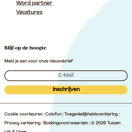
Word partner
T
T
m
Vacatures
u
u
T
s
s
u
s
s
s
e
e
s
Blijf op de hoogte
n
n
e
Meld je aan voor onze nieuwsbrief
L
L
n
e
e
L
k
k
e
&
&
k
Inschrijven
L
L
&
i
i
L
Cookie voorkeuren
|
Colofon
|
Toegankelijkheidsverklaring
|
n
n
i
Privacy verklaring
|
Boekingsvoorwaarden
| © 2026 Tussen
g
g
n