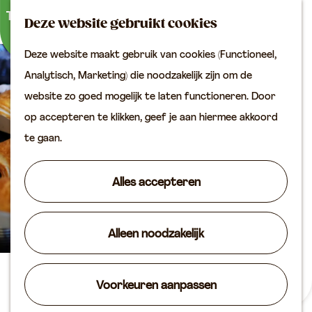
Buitenactiviteiten
K
Z
Binnenuitjes
Deze website gebruikt cookies
a
o
M
Met kinderen
Deze website maakt gebruik van cookies (Functioneel,
a
e
e
G
Analytisch, Marketing) die noodzakelijk zijn om de
r
k
n
Plan je bezoek
a
website zo goed mogelijk te laten functioneren. Door
t
e
u
Bereikbaarheid
n
op accepteren te klikken, geef je aan hiermee akkoord
n
VVV locaties
a
te gaan.
Plan je bezoek op de
a
kaart
r
Alles accepteren
Overnachten
d
Arrangementen
e
Groepen & zakelijk
Alleen noodzakelijk
h
o
Agenda
m
Lentefair Zijderveld
Voorkeuren aanpassen
Routes
e