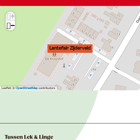
+
−
Lentefair Zijderveld
Leaflet
|
©
OpenStreetMap
contributors
Tussen Lek & Linge