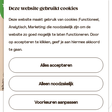
Buitenactiviteiten
K
Z
Binnenuitjes
Deze website gebruikt cookies
a
o
M
Met kinderen
Deze website maakt gebruik van cookies (Functioneel,
a
e
e
G
Analytisch, Marketing) die noodzakelijk zijn om de
r
k
n
Plan je bezoek
a
website zo goed mogelijk te laten functioneren. Door
t
e
u
Bereikbaarheid
n
op accepteren te klikken, geef je aan hiermee akkoord
n
VVV locaties
a
te gaan.
Plan je bezoek op de
a
kaart
r
Alles accepteren
Overnachten
d
Arrangementen
e
Groepen & zakelijk
Alleen noodzakelijk
h
o
Agenda
m
Kunst in de bieb
Voorkeuren aanpassen
Routes
e