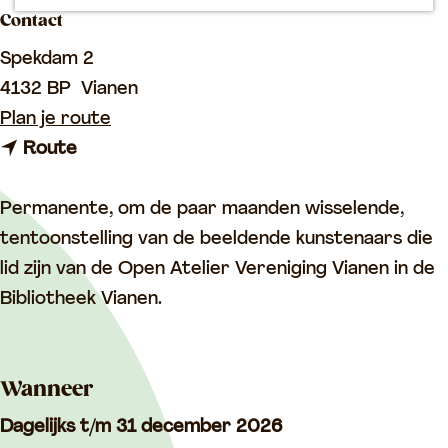
p
Contact
a
Spekdam 2
g
4132 BP
Vianen
e
n
Plan je route
n
a
Route
a
a
a
r
Permanente, om de paar maanden wisselende,
r
K
tentoonstelling van de beeldende kunstenaars die
K
u
lid zijn van de Open Atelier Vereniging Vianen in de
u
n
Bibliotheek Vianen.
n
s
s
t
Wanneer
t
i
i
n
Dagelijks t/m 31 december 2026