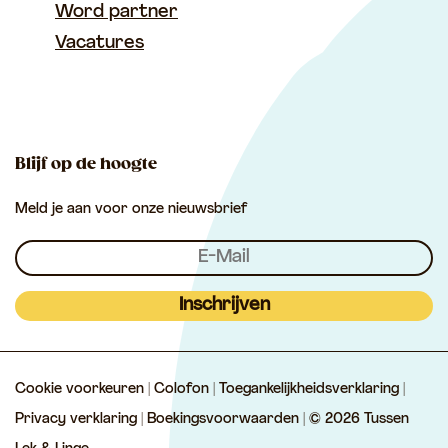
n
k
a
Word partner
b
i
s
T
T
m
Vacatures
o
l
A
u
u
T
o
p
s
s
u
k
p
s
s
s
e
e
s
Blijf op de hoogte
n
n
e
Meld je aan voor onze nieuwsbrief
L
L
n
e
e
L
k
k
e
&
&
k
Inschrijven
L
L
&
i
i
L
Cookie voorkeuren
|
Colofon
|
Toegankelijkheidsverklaring
|
n
n
i
Privacy verklaring
|
Boekingsvoorwaarden
| © 2026 Tussen
g
g
n