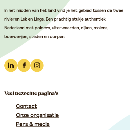
e
e
e
In het midden van het land vind je het gebied tussen de twee
z
z
z
rivieren Lek en Linge. Een prachtig stukje authentiek
e
e
e
Nederland met polders, uiterwaarden, dijken, molens,
p
p
p
boerderijen, steden en dorpen.
a
a
a
g
g
g
i
i
i
n
n
n
L
F
I
a
a
a
i
a
n
o
o
o
n
c
s
p
p
p
Veel bezochte pagina's
k
e
t
F
e
W
e
b
a
Contact
a
-
h
d
o
g
Onze organisatie
c
m
a
I
o
r
Pers & media
e
a
t