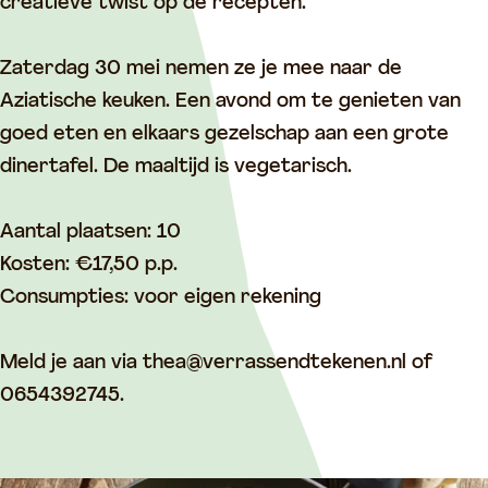
n
n
a
creatieve twist op de recepten.
a
a
a
a
a
n
Zaterdag 30 mei nemen ze je mee naar de
n
n
t
Aziatische keuken. Een avond om te genieten van
t
t
a
goed eten en elkaars gezelschap aan een grote
a
a
f
dinertafel. De maaltijd is vegetarisch.
f
f
e
e
e
l
Aantal plaatsen: 10
l
l
:
Kosten: €17,50 p.p.
:
:
p
Consumpties: voor eigen rekening
p
p
r
r
r
o
Meld je aan via thea@verrassendtekenen.nl of
o
o
e
0654392745.
e
e
f
f
f
d