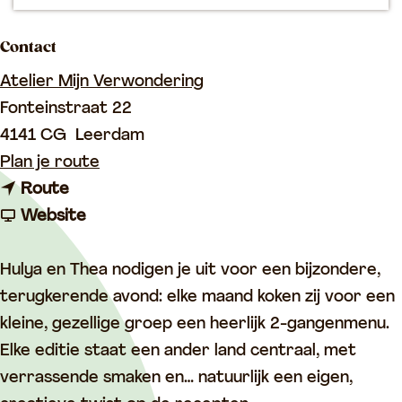
p
a
Contact
g
Atelier Mijn Verwondering
e
Fonteinstraat 22
4141 CG
Leerdam
n
Plan je route
n
a
Route
a
v
a
Website
a
a
r
r
n
S
Hulya en Thea nodigen je uit voor een bijzondere,
S
S
a
terugkerende avond: elke maand koken zij voor een
a
a
m
kleine, gezellige groep een heerlijk 2-gangenmenu.
m
m
e
Elke editie staat een ander land centraal, met
e
e
n
verrassende smaken en… natuurlijk een eigen,