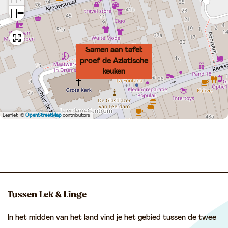
k
k
e
−
e
e
n
n
n
Samen aan tafel:
proef de Aziatische
keuken
Leaflet
|
©
OpenStreetMap
contributors
Tussen Lek & Linge
In het midden van het land vind je het gebied tussen de twee