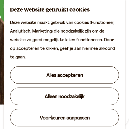
Buitenactiviteiten
K
Z
Binnenuitjes
Deze website gebruikt cookies
a
o
M
Met kinderen
Deze website maakt gebruik van cookies (Functioneel,
a
e
e
G
Analytisch, Marketing) die noodzakelijk zijn om de
r
k
n
Plan je bezoek
a
website zo goed mogelijk te laten functioneren. Door
t
e
u
Bereikbaarheid
n
op accepteren te klikken, geef je aan hiermee akkoord
n
VVV locaties
a
te gaan.
Plan je bezoek op de
a
kaart
r
Alles accepteren
Overnachten
d
Arrangementen
e
Groepen & zakelijk
Alleen noodzakelijk
h
o
Agenda
m
Samen aan tafel: proef de
Voorkeuren aanpassen
Routes
e
Aziatische keuken