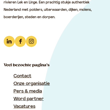
rivieren Lek en Linge. Een prachtig stukje authentiek
Nederland met polders, uiterwaarden, dijken, molens,
boerderijen, steden en dorpen.
L
F
I
i
a
n
n
c
s
Veel bezochte pagina's
k
e
t
e
b
a
Contact
d
o
g
Onze organisatie
I
o
r
Pers & media
n
k
a
Word partner
T
T
m
Vacatures