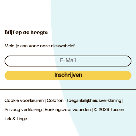
u
u
T
s
s
u
s
s
s
e
e
s
Blijf op de hoogte
n
n
e
Meld je aan voor onze nieuwsbrief
L
L
n
e
e
L
k
k
e
&
&
k
Inschrijven
L
L
&
i
i
L
Cookie voorkeuren
|
Colofon
|
Toegankelijkheidsverklaring
|
n
n
i
Privacy verklaring
|
Boekingsvoorwaarden
| © 2026 Tussen
g
g
n
Lek & Linge
e
e
g
e