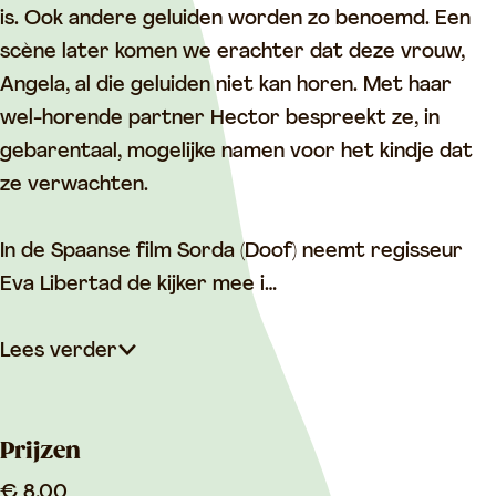
–
–
S
is. Ook andere geluiden worden zo benoemd. Een
S
S
o
scène later komen we erachter dat deze vrouw,
o
o
r
Angela, al die geluiden niet kan horen. Met haar
r
r
d
wel-horende partner Hector bespreekt ze, in
d
d
a
gebarentaal, mogelijke namen voor het kindje dat
a
a
ze verwachten.
In de Spaanse film Sorda (Doof) neemt regisseur
Eva Libertad de kijker mee i…
Lees verder
Prijzen
€ 8,00