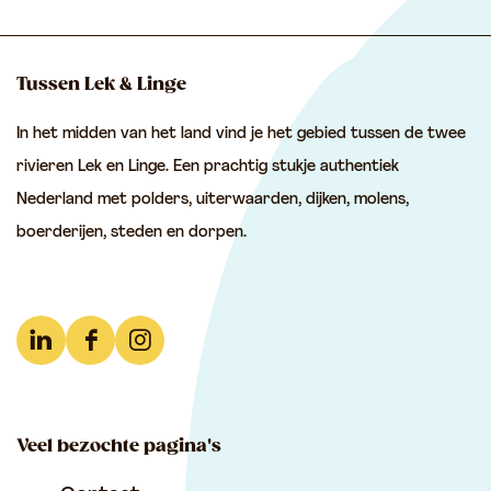
Tussen Lek & Linge
In het midden van het land vind je het gebied tussen de twee
rivieren Lek en Linge. Een prachtig stukje authentiek
Nederland met polders, uiterwaarden, dijken, molens,
boerderijen, steden en dorpen.
L
F
I
i
a
n
n
c
s
Veel bezochte pagina's
k
e
t
e
b
a