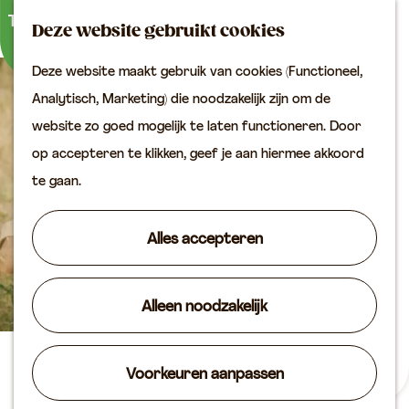
Buitenactiviteiten
K
Z
Binnenuitjes
Deze website gebruikt cookies
a
o
M
Met kinderen
Deze website maakt gebruik van cookies (Functioneel,
a
e
e
G
Analytisch, Marketing) die noodzakelijk zijn om de
r
k
n
Plan je bezoek
a
website zo goed mogelijk te laten functioneren. Door
t
e
u
Bereikbaarheid
n
op accepteren te klikken, geef je aan hiermee akkoord
n
VVV locaties
a
te gaan.
Plan je bezoek op de
a
kaart
r
Alles accepteren
Overnachten
d
Arrangementen
e
Groepen & zakelijk
Alleen noodzakelijk
h
o
Agenda
m
Film – Sorda
Voorkeuren aanpassen
Routes
e