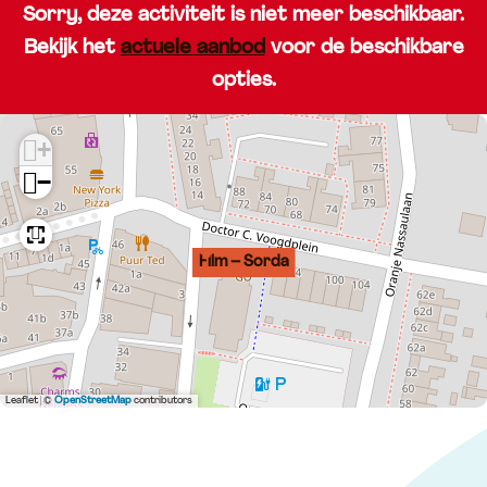
Sorry, deze activiteit is niet meer beschikbaar.
Bekijk het
actuele aanbod
voor de beschikbare
opties.
+
−
Film – Sorda
Leaflet
|
©
OpenStreetMap
contributors