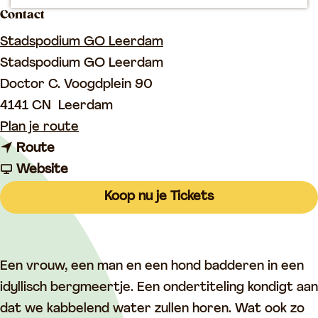
p
Contact
a
Stadspodium GO Leerdam
g
Stadspodium GO Leerdam
e
Doctor C. Voogdplein 90
4141 CN
Leerdam
n
Plan je route
n
a
Route
a
v
a
Website
a
a
r
Koop nu je Tickets
r
n
F
F
F
i
i
i
l
Een vrouw, een man en een hond badderen in een
l
l
m
idyllisch bergmeertje. Een ondertiteling kondigt aan
m
m
–
dat we kabbelend water zullen horen. Wat ook zo