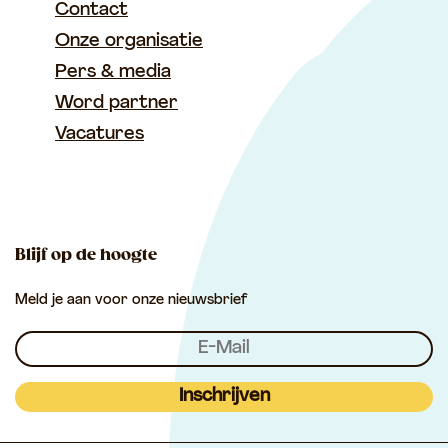
e
b
a
Contact
d
o
g
Onze organisatie
I
o
r
Pers & media
n
k
a
Word partner
T
T
m
Vacatures
u
u
T
s
s
u
s
s
s
e
e
s
Blijf op de hoogte
n
n
e
Meld je aan voor onze nieuwsbrief
L
L
n
e
e
L
k
k
e
&
&
k
Inschrijven
L
L
&