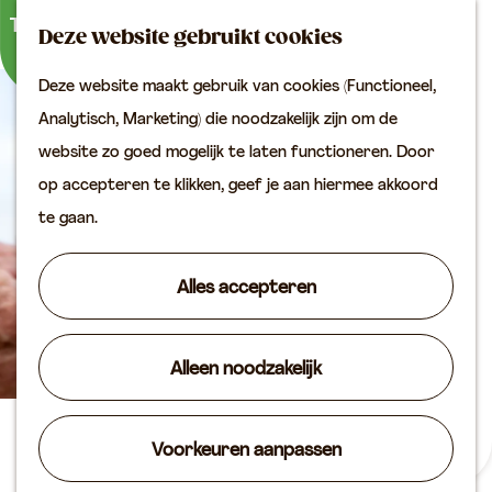
Buitenactiviteiten
K
Z
Binnenuitjes
Deze website gebruikt cookies
a
o
M
Met kinderen
Deze website maakt gebruik van cookies (Functioneel,
a
e
e
G
Analytisch, Marketing) die noodzakelijk zijn om de
r
k
n
Plan je bezoek
a
website zo goed mogelijk te laten functioneren. Door
t
e
u
Bereikbaarheid
n
op accepteren te klikken, geef je aan hiermee akkoord
n
VVV locaties
a
te gaan.
Plan je bezoek op de
a
kaart
r
Alles accepteren
Overnachten
d
Arrangementen
e
Groepen & zakelijk
Alleen noodzakelijk
h
o
Agenda
m
Natuuravonturen:
Voorkeuren aanpassen
Routes
e
uilenballen pluizen