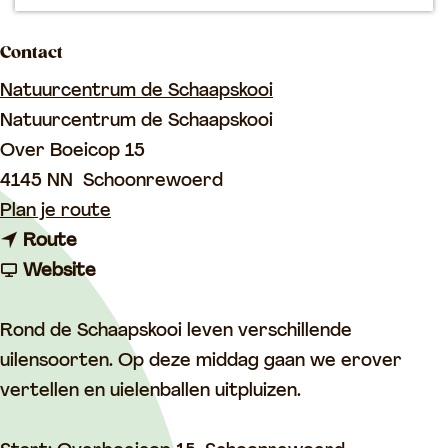
p
a
Contact
g
Natuurcentrum de Schaapskooi
e
Natuurcentrum de Schaapskooi
Over Boeicop 15
4145 NN
Schoonrewoerd
n
Plan je route
n
a
Route
a
v
a
Website
a
a
r
r
n
N
Rond de Schaapskooi leven verschillende
N
N
a
uilensoorten. Op deze middag gaan we erover
a
a
t
vertellen en uielenballen uitpluizen.
t
t
u