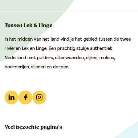
n
n
Tussen Lek & Linge
In het midden van het land vind je het gebied tussen de twee
rivieren Lek en Linge. Een prachtig stukje authentiek
Nederland met polders, uiterwaarden, dijken, molens,
boerderijen, steden en dorpen.
L
F
I
i
a
n
n
c
s
Veel bezochte pagina's
k
e
t