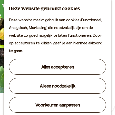
Buitenactiviteiten
K
Z
Binnenuitjes
Deze website gebruikt cookies
a
o
M
Met kinderen
Deze website maakt gebruik van cookies (Functioneel,
a
e
e
G
Analytisch, Marketing) die noodzakelijk zijn om de
r
k
n
Plan je bezoek
a
website zo goed mogelijk te laten functioneren. Door
t
e
u
Bereikbaarheid
n
op accepteren te klikken, geef je aan hiermee akkoord
n
VVV locaties
a
te gaan.
Plan je bezoek op de
a
kaart
r
Alles accepteren
Overnachten
d
Arrangementen
e
Groepen & zakelijk
Alleen noodzakelijk
h
o
Agenda
m
Moestuincursus voor
Voorkeuren aanpassen
Routes
e
beginners