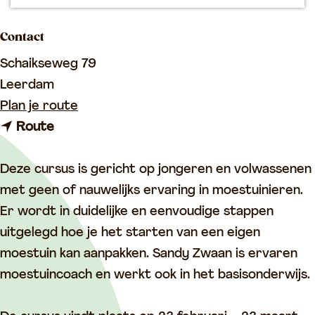
p
a
Contact
g
Schaikseweg 79
e
Leerdam
n
Plan je route
n
a
Route
a
a
a
r
Deze cursus is gericht op jongeren en volwassenen
r
M
met geen of nauwelijks ervaring in moestuinieren.
M
o
Er wordt in duidelijke en eenvoudige stappen
o
e
uitgelegd hoe je het starten van een eigen
e
s
moestuin kan aanpakken. Sandy Zwaan is ervaren
s
t
moestuincoach en werkt ook in het basisonderwijs.
t
u