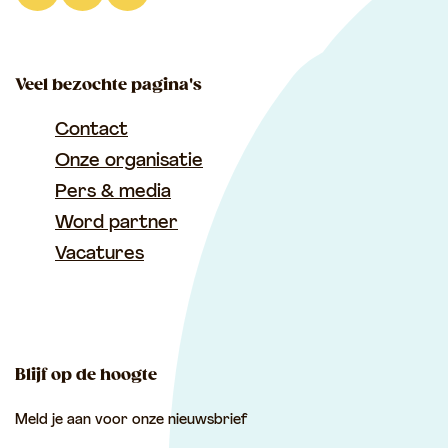
L
F
I
i
a
n
n
c
s
Veel bezochte pagina's
k
e
t
e
b
a
Contact
d
o
g
Onze organisatie
I
o
r
Pers & media
n
k
a
Word partner
T
T
m
Vacatures
u
u
T
s
s
u
s
s
s
e
e
s
Blijf op de hoogte
n
n
e
Meld je aan voor onze nieuwsbrief
L
L
n