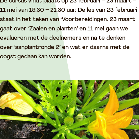
u
i
De cursus vindt plaats op 23 februari – 23 maart –
i
n
11 mei van 19.30 – 21.30 uur. De les van 23 februari
n
c
staat in het teken van ‘Voorbereidingen', 23 maart
c
u
gaat over ‘Zaaien en planten’ en 11 mei gaan we
u
r
evalueren met de deelnemers en na te denken
r
s
over ‘aanplantronde 2’ en wat er daarna met de
s
u
oogst gedaan kan worden.
u
s
s
v
v
o
o
o
o
r
r
b
b
e
e
g