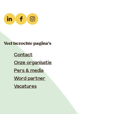
L
F
I
i
a
n
n
c
s
Veel bezochte pagina's
k
e
t
e
b
a
Contact
d
o
g
Onze organisatie
I
o
r
Pers & media
n
k
a
Word partner
T
T
m
Vacatures
u
u
T
s
s
u
s
s
s
e
e
s