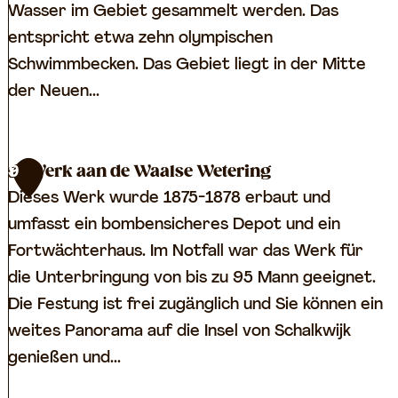
e
e
Wasser im Gebiet gesammelt werden. Das
S
r
entspricht etwa zehn olympischen
n
k
Schwimmbecken. Das Gebiet liegt in der Mitte
e
a
der Neuen...
l
a
n
d
I
Werk aan de Waalse Wetering
9
e
n
Dieses Werk wurde 1875-1878 erbaut und
K
u
umfasst ein bombensicheres Depot und ein
o
n
Fortwächterhaus. Im Notfall war das Werk für
r
d
die Unterbringung von bis zu 95 Mann geeignet.
t
i
Die Festung ist frei zugänglich und Sie können ein
e
e
weites Panorama auf die Insel von Schalkwijk
U
r
genießen und...
i
u