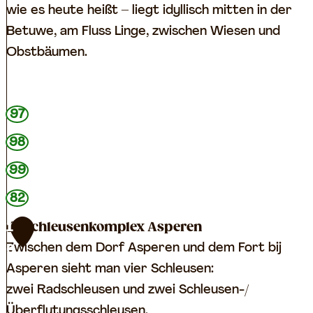
wie es heute heißt – liegt idyllisch mitten in der
l
Betuwe, am Fluss Linge, zwischen Wiesen und
i
Obstbäumen.
j
k
h
G
97
e
e
i
98
o
d
F
99
M
o
82
a
r
r
Schleusenkomplex Asperen
1
t
i
Zwischen dem Dorf Asperen und dem Fort bij
6
ë
Asperen sieht man vier Schleusen:
n
zwei Radschleusen und zwei Schleusen-/
w
Überflutungsschleusen.