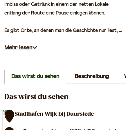
Imbiss oder Getränk in einem der netten Lokale
s
a
,
t
e
entlang der Route eine Pause einlegen können.
S
e
r
c
d
d
h
Es gibt Orte, an denen man die Geschichte nur liest, …
e
t
ü
t
Mehr lesen
z
e
n
g
Das wirst du sehen
r
Beschreibung
W
ä
b
Das wirst du sehen
e
n
,
TOP Stadthafen Wijk bij Duurstede
1
K
a