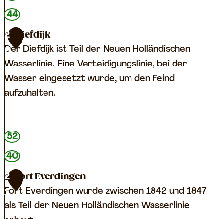
r
k
44
e
a
Diefdijk
2
n
a
Der Diefdijk ist Teil der Neuen Holländischen
0
m
n
Wasserlinie. Eine Verteidigungslinie, bei der
i
h
Wasser eingesetzt wurde, um den Feind
t
e
aufzuhalten.
B
t
a
S
t
p
D
52
t
o
i
e
40
o
e
r
r
f
Fort Everdingen
2
i
d
Fort Everdingen wurde zwischen 1842 und 1847
1
e
i
als Teil der Neuen Holländischen Wasserlinie
n