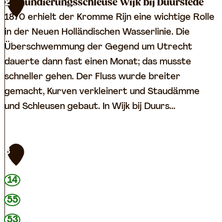
T
Inundierungsschleuse Wijk bij Duurstede
2
s
e
O
1870 erhielt der Kromme Rijn eine wichtige Rolle
m
P
in der Neuen Holländischen Wasserlinie. Die
a
S
Überschwemmung der Gegend um Utrecht
t
t
dauerte dann fast einen Monat; das musste
t
e
a
schneller gehen. Der Fluss wurde breiter
n
d
gemacht, Kurven verkleinert und Staudämme
t
und Schleusen gebaut. In Wijk bij Duurs...
h
a
I
f
3
n
e
u
n
14
n
W
55
d
i
i
53