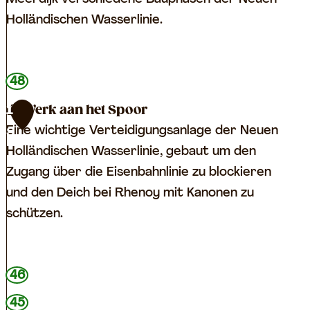
l
e
Holländischen Wasserlinie.
e
i
x
A
A
s
M
48
s
p
e
Werk aan het Spoor
1
p
e
e
Eine wichtige Verteidigungsanlage der Neuen
9
e
r
r
Holländischen Wasserlinie, gebaut um den
r
e
d
Zugang über die Eisenbahnlinie zu blockieren
e
n
i
und den Deich bei Rhenoy mit Kanonen zu
n
j
schützen.
k
A
s
W
46
p
e
e
45
r