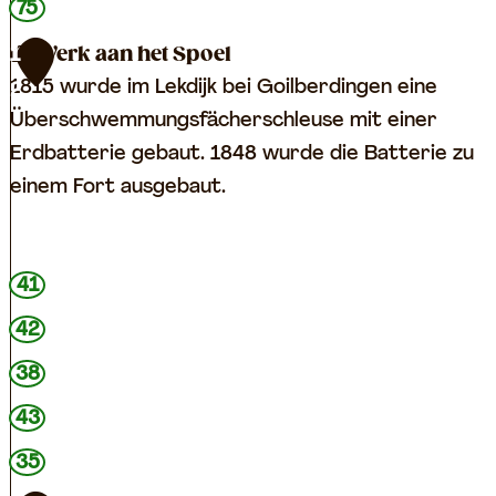
75
r
s
Werk aan het Spoel
1
c
1815 wurde im Lekdijk bei Goilberdingen eine
2
h
Überschwemmungsfächerschleuse mit einer
e
Erdbatterie gebaut. 1848 wurde die Batterie zu
n
einem Fort ausgebaut.
m
u
W
s
41
e
e
42
r
u
k
38
m
a
43
a
35
n