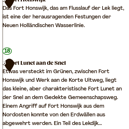
5
o
i
Das Fort Honswijk, das am Flusslauf der Lek liegt,
r
j
ist eine der herausragenden Festungen der
t
k
Neuen Holländischen Wasserlinie.
W
b
e
i
r
F
j
18
k
o
D
Fort Lunet aan de Snel
6
a
r
u
Etwas versteckt im Grünen, zwischen Fort
a
t
u
Honswijk und Werk aan de Korte Uitweg, liegt
n
H
r
das kleine, aber charakteristische Fort Lunet an
d
o
s
der Snel an dem Gedekte Gemeenschapsweg.
e
n
t
Einem Angriff auf Fort Honswijk aus dem
G
s
e
Nordosten konnte von den Erdwällen aus
r
w
d
abgewehrt werden. Ein Teil des Lekdijk...
o
i
e