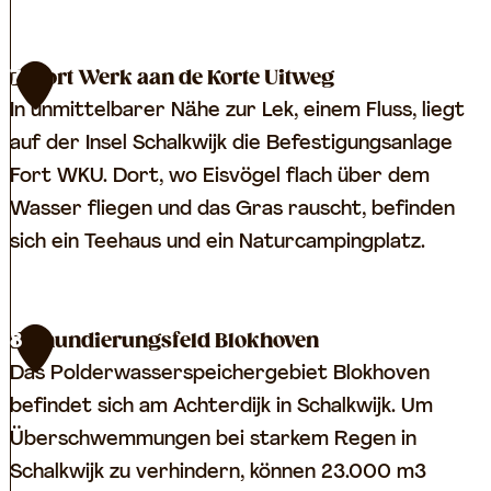
e
j
n
k
F
Fort Werk aan de Korte Uitweg
7
e
o
In unmittelbarer Nähe zur Lek, einem Fluss, liegt
w
r
auf der Insel Schalkwijk die Befestigungsanlage
e
t
Fort WKU. Dort, wo Eisvögel flach über dem
g
L
Wasser fliegen und das Gras rauscht, befinden
u
sich ein Teehaus und ein Naturcampingplatz.
n
e
t
F
Inundierungsfeld Blokhoven
8
a
o
Das Polderwasserspeichergebiet Blokhoven
a
r
befindet sich am Achterdijk in Schalkwijk. Um
n
t
Überschwemmungen bei starkem Regen in
d
W
Schalkwijk zu verhindern, können 23.000 m3