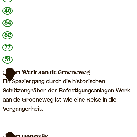
j
e
k
46
r
b
54
u
i
n
52
j
g
D
77
s
u
51
s
u
c
Fort Werk aan de Groeneweg
4
r
h
Ein Spaziergang durch die historischen
s
l
Schützengräben der Befestigungsanlagen Werk
t
e
aan de Groeneweg ist wie eine Reise in die
e
u
Vergangenheit.
d
s
e
e
F
W
Fort Honswijk