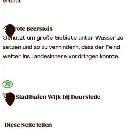
j
erbaut
,
k
S
c
F
Grote Beersluis
2
h
o
Genutzt um große Gebiete unter Wasser zu
2
ü
r
setzen und so zu verhindern, dass der Feind
t
t
weiter ins Landesinnere vordringen konnte.
z
E
e
v
n
e
G
75
g
r
r
TOP Stadthafen Wijk bij Duurstede
2
r
d
o
3
ä
i
t
T
b
n
e
O
Diese Seite teilen
e
g
B
P
n
e
e