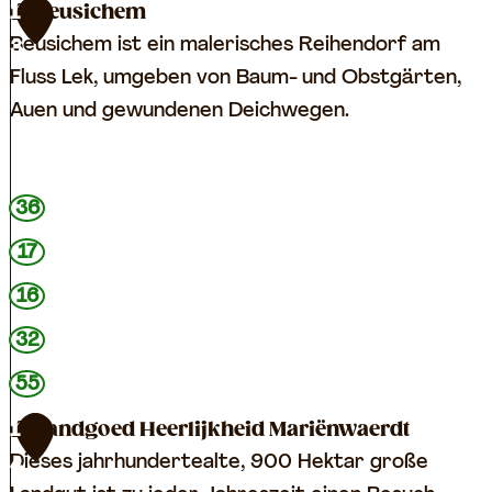
h
Beusichem
1
e
Beusichem ist ein malerisches Reihendorf am
3
t
Fluss Lek, umgeben von Baum- und Obstgärten,
S
Auen und gewundenen Deichwegen.
p
o
B
e
36
e
l
17
u
s
16
i
32
c
55
h
e
Landgoed Heerlijkheid Mariënwaerdt
1
m
Dieses jahrhundertealte, 900 Hektar große
4