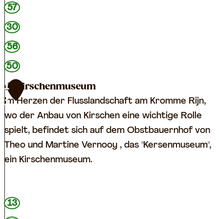
n
e
57
W
30
e
t
56
e
50
r
Kirschenmuseum
1
i
Im Herzen der Flusslandschaft am Kromme Rijn,
1
n
wo der Anbau von Kirschen eine wichtige Rolle
g
spielt, befindet sich auf dem Obstbauernhof von
Theo und Martine Vernooy , das "Kersenmuseum",
ein Kirschenmuseum.
K
13
i