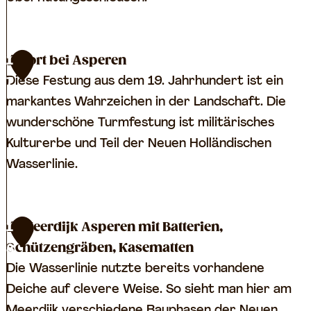
a
e
S
r
Fort bei Asperen
1
c
d
Diese Festung aus dem 19. Jahrhundert ist ein
7
h
t
markantes Wahrzeichen in der Landschaft. Die
l
wunderschöne Turmfestung ist militärisches
e
Kulturerbe und Teil der Neuen Holländischen
u
Wasserlinie.
s
e
n
F
Meerdijk Asperen mit Batterien,
1
k
o
Schützengräben, Kasematten
8
o
r
Die Wasserlinie nutzte bereits vorhandene
m
t
Deiche auf clevere Weise. So sieht man hier am
p
b
Meerdijk verschiedene Bauphasen der Neuen