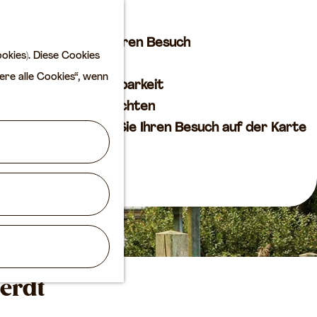
Kultur
K
S
a
u
M
Planen Sie Ihren Besuch
okies). Diese Cookies
r
c
e
VVV
ere alle Cookies“, wenn
t
h
n
Erreichbarkeit
e
e
ü
Übernachten
n
Planen Sie Ihren Besuch auf der Karte
Routen
Agenda
erdt