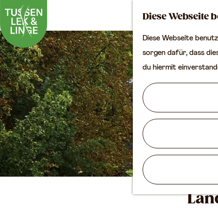
Diese Webseite b
Diese Webseite benutzt
G
sorgen dafür, dass dies
e
du hiermit einverstand
h
e
n
S
i
e
z
u
Lan
r
H