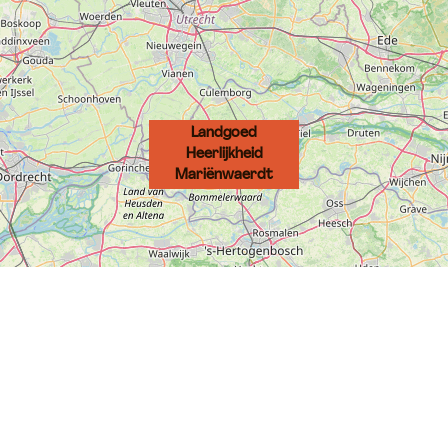
Landgoed
Heerlijkheid
Mariënwaerdt