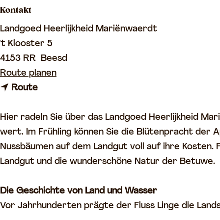
Kontakt
o
m
Landgoed Heerlijkheid Mariënwaerdt
e
't Klooster 5
p
4153 RR
Beesd
a
b
Route planen
g
b
i
Route
e
i
s
s
L
Hier radeln Sie über das Landgoed Heerlijkheid Mar
L
a
wert. Im Frühling können Sie die Blütenpracht der
a
n
Nussbäumen auf dem Landgut voll auf ihre Kosten.
n
d
Landgut und die wunderschöne Natur der Betuwe.
d
g
g
o
Die Geschichte von Land und Wasser
o
e
Vor Jahrhunderten prägte der Fluss Linge die Land