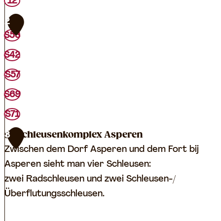
T
12
O
2
P
S53
L
S42
e
e
S57
r
S69
d
S71
a
m
Schleusenkomplex Asperen
3
Zwischen dem Dorf Asperen und dem Fort bij
Asperen sieht man vier Schleusen:
zwei Radschleusen und zwei Schleusen-/
Überflutungsschleusen.