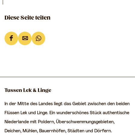
r
T
k
O
Diese Seite teilen
a
P
a
L
n
D
D
D
e
h
i
i
i
e
e
e
e
e
r
t
s
s
s
d
S
e
e
e
a
p
S
S
S
m
Tussen Lek & Linge
o
e
e
e
o
In der Mitte des Landes liegt das Gebiet zwischen den beiden
i
i
i
r
Flüssen Lek und Linge. Ein wunderschönes Stück authentische
t
t
t
Niederlande mit Poldern, Überschwemmungsgebieten,
e
e
e
Deichen, Mühlen, Bauernhöfen, Städten und Dörfern.
t
t
t