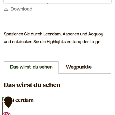
l
3 Stunden
(12 km)
k
n
s
k
m
k
Download
p
e
o
e
m
p
r
p
e
a
l
Spazieren Sie durch Leerdam, Asperen und Acquoy
n
g
e
und entdecken Sie die Highlights entlang der Linge!
e
x
A
s
p
Das wirst du sehen
Wegpunkte
e
r
e
Das wirst du sehen
n
TOP Leerdam
1