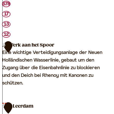
e
S78
x
i
A
17
A
s
s
13
p
p
12
e
e
r
Werk aan het Spoor
6
r
e
Eine wichtige Verteidigungsanlage der Neuen
e
n
Holländischen Wasserlinie, gebaut um den
n
Zugang über die Eisenbahnlinie zu blockieren
und den Deich bei Rhenoy mit Kanonen zu
schützen.
W
TOP Leerdam
7
e