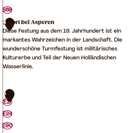
S
S68
c
Fort bei Asperen
4
h
Diese Festung aus dem 19. Jahrhundert ist ein
l
markantes Wahrzeichen in der Landschaft. Die
e
wunderschöne Turmfestung ist militärisches
u
Kulturerbe und Teil der Neuen Holländischen
s
Wasserlinie.
e
n
k
F
5
o
o
E17
m
r
p
E24
t
l
b
E90
e