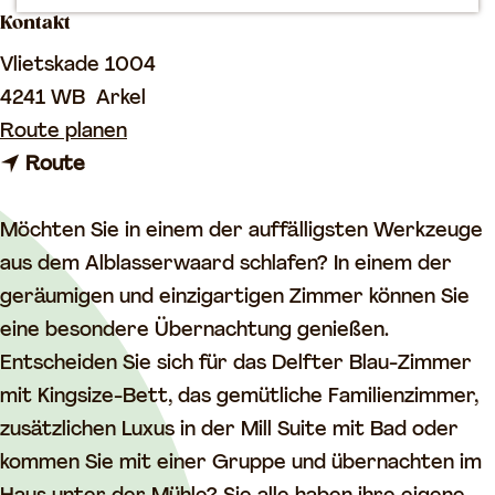
Kontakt
m
e
Vlietskade 1004
p
4241 WB
Arkel
a
b
Route planen
g
b
i
Route
e
i
s
s
S
Möchten Sie in einem der auffälligsten Werkzeuge
S
c
aus dem Alblasserwaard schlafen? In einem der
c
h
geräumigen und einzigartigen Zimmer können Sie
h
l
eine besondere Übernachtung genießen.
l
a
Entscheiden Sie sich für das Delfter Blau-Zimmer
a
f
mit Kingsize-Bett, das gemütliche Familienzimmer,
f
e
zusätzlichen Luxus in der Mill Suite mit Bad oder
e
n
kommen Sie mit einer Gruppe und übernachten im