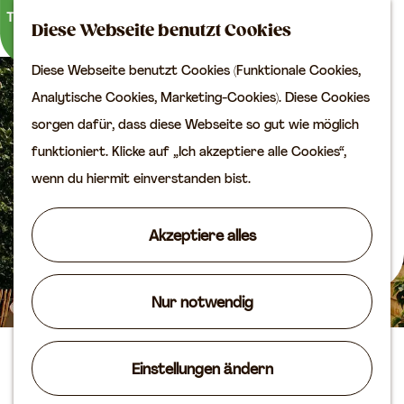
Kultur
K
S
Diese Webseite benutzt Cookies
a
u
M
Planen Sie Ihren Besuch
Diese Webseite benutzt Cookies (Funktionale Cookies,
G
r
c
e
VVV
Analytische Cookies, Marketing-Cookies). Diese Cookies
e
t
h
n
Erreichbarkeit
sorgen dafür, dass diese Webseite so gut wie möglich
h
e
e
ü
Übernachten
funktioniert. Klicke auf „Ich akzeptiere alle Cookies“,
e
n
Planen Sie Ihren
wenn du hiermit einverstanden bist.
n
Besuch auf der Karte
S
Akzeptiere alles
i
Routen
e
Agenda
z
Nur notwendig
u
r
Schlafen in der Mühle
Einstellungen ändern
H
o