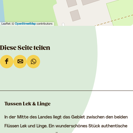
Leaflet
|
©
OpenStreetMap
contributors
Diese Seite teilen
D
D
D
i
i
i
e
e
e
s
s
s
e
e
e
Tussen Lek & Linge
S
S
S
In der Mitte des Landes liegt das Gebiet zwischen den beiden
e
e
e
Flüssen Lek und Linge. Ein wunderschönes Stück authentische
i
i
i