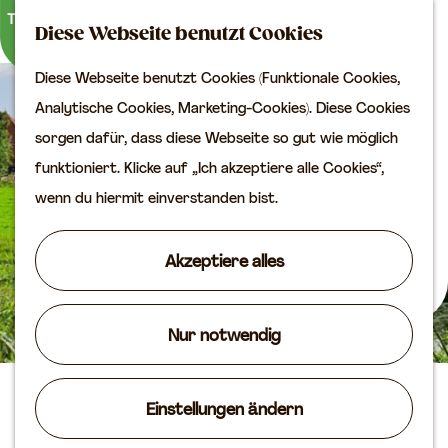
Kultur
K
S
Diese Webseite benutzt Cookies
a
u
M
Planen Sie Ihren Besuch
Diese Webseite benutzt Cookies (Funktionale Cookies,
G
r
c
e
VVV
Analytische Cookies, Marketing-Cookies). Diese Cookies
e
t
h
n
Erreichbarkeit
sorgen dafür, dass diese Webseite so gut wie möglich
h
e
e
ü
Übernachten
funktioniert. Klicke auf „Ich akzeptiere alle Cookies“,
e
n
Planen Sie Ihren
wenn du hiermit einverstanden bist.
n
Besuch auf der Karte
S
Akzeptiere alles
i
Routen
e
Agenda
z
Nur notwendig
u
r
Camping De Leuve Hoeve
Einstellungen ändern
H
o