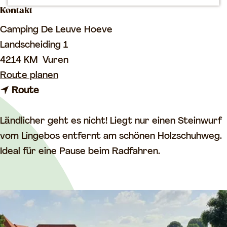
Kontakt
m
e
Camping De Leuve Hoeve
p
Landscheiding 1
a
4214 KM
Vuren
g
b
Route planen
e
b
i
Route
i
s
s
C
Ländlicher geht es nicht! Liegt nur einen Steinwurf
C
a
vom Lingebos entfernt am schönen Holzschuhweg.
a
m
Ideal für eine Pause beim Radfahren.
m
p
p
i
i
n
n
g