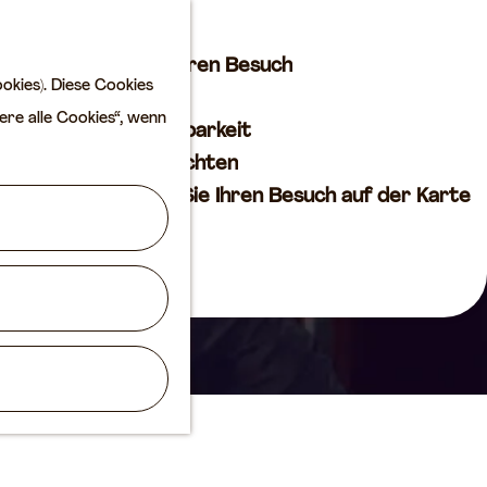
Kultur
K
S
a
u
M
Planen Sie Ihren Besuch
okies). Diese Cookies
r
c
e
VVV
ere alle Cookies“, wenn
t
h
n
Erreichbarkeit
e
e
ü
Übernachten
n
Planen Sie Ihren Besuch auf der Karte
Routen
Agenda