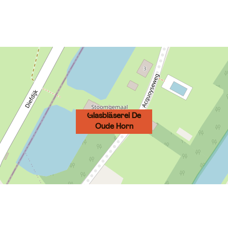
Glasbläserei De
Oude Horn