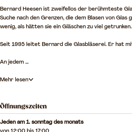
l
ä
s
s
ä
s
e
e
Bernard Heesen ist zweifellos der berühmteste Glas
s
e
r
r
Suche nach den Grenzen, die dem Blasen von Glas ges
e
r
e
e
wenig, als hätten sie ein Gläschen zu viel getrunken.
r
e
i
i
e
i
D
D
Seit 1995 leitet Bernard die Glasbläserei. Er hat
i
D
e
e
D
e
O
O
An jedem …
e
O
u
u
O
u
d
d
Mehr lesen
u
d
e
e
d
e
H
H
Öffnungszeiten
e
H
o
o
H
o
r
r
Jeden am 1. sonntag des monats
o
r
n
n
von 12:00 bis 17:00