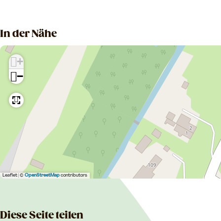
In der Nähe
+
−
Leaflet
|
©
OpenStreetMap
contributors
Diese Seite teilen