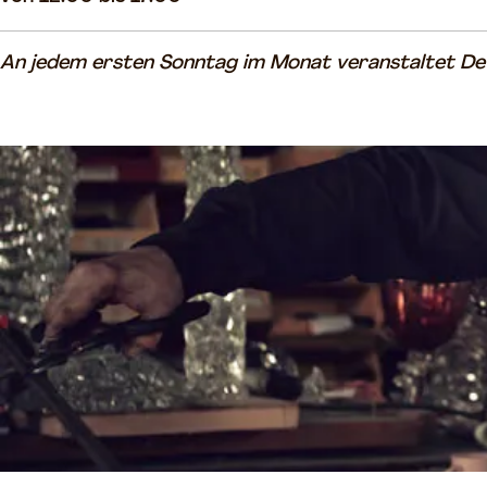
r
n
n
An jedem ersten Sonntag im Monat veranstaltet De O