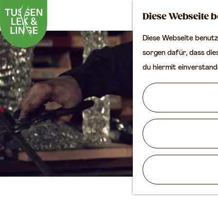
Diese Webseite b
Diese Webseite benutzt
G
sorgen dafür, dass dies
e
du hiermit einverstand
h
e
n
S
i
e
z
u
r
H