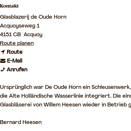
Kontakt
o
m
Glasblazerij de Oude Horn
e
Acquoyseweg 1
p
4151 CB
Acquoy
a
b
Route planen
g
b
i
Route
e
b
i
s
E-Mail
i
s
G
G
Anrufen
s
G
l
l
G
l
a
a
Ursprünglich war De Oude Horn ein Schleusenwerk, d
l
a
s
s
die Alte Holländische Wasserlinie integriert. Die 
a
s
b
b
Glasbläserei von Willem Heesen wieder in Betrieb
s
b
l
l
b
l
ä
ä
Bernard Heesen