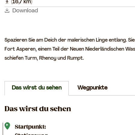
(16,7 km)
o
Download
m
e
p
Spazieren Sie am Deich der malerischen Linge entlang. S
a
Fort Asperen, einem Teil der Neuen Niederländischen Wass
g
schiefen Turm, Rhenoy und Rumpt.
e
Das wirst du sehen
Wegpunkte
Das wirst du sehen
Startpunkt: