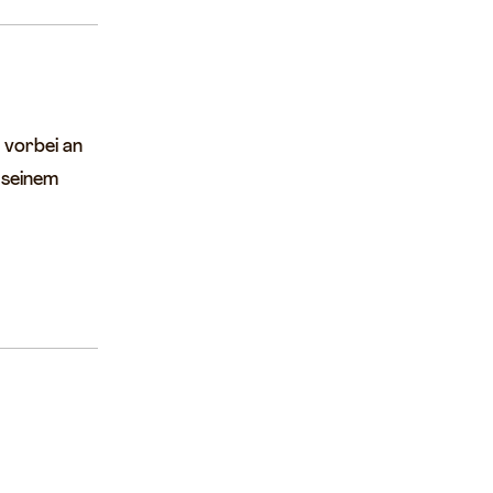
 vorbei an
 seinem