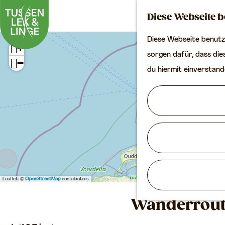
Diese Webseite b
Diese Webseite benutzt
+
G
sorgen dafür, dass dies
−
e
du hiermit einverstand
h
e
n
S
i
e
z
Leaflet
|
©
OpenStreetMap
contributors
u
Wanderroute
r
H