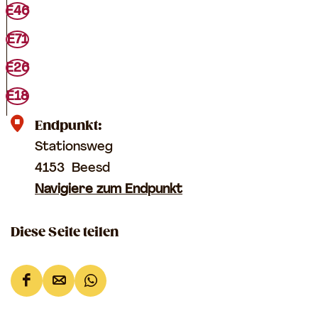
d
E46
e
E71
n
E26
E18
Endpunkt:
Stationsweg
4153
Beesd
Navigiere zum Endpunkt
Diese Seite teilen
D
D
D
i
i
i