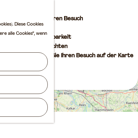
Kultur
K
S
a
u
M
Planen Sie Ihren Besuch
okies). Diese Cookies
r
c
e
VVV
ere alle Cookies“, wenn
t
h
n
Erreichbarkeit
e
e
ü
Übernachten
n
Planen Sie Ihren Besuch auf der Karte
Routen
Agenda