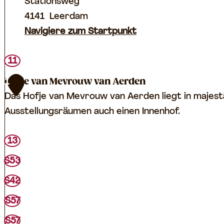
Stationsweg
4141
Leerdam
Navigiere zum Startpunkt
11
Hofje van Mevrouw van Aerden
1
Das Hofje van Mevrouw van Aerden liegt in majestä
Ausstellungsräumen auch einen Innenhof.
H
13
o
S53
f
S42
j
e
S57
v
S57