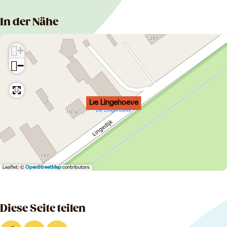
In der Nähe
+
−
De Lingehoeve
Leaflet
|
©
OpenStreetMap
contributors
Diese Seite teilen