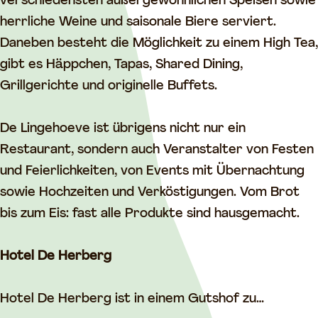
g
e
h
h
verschiedensten außergewöhnlichen Speisen sowie
e
h
o
o
herrliche Weine und saisonale Biere serviert.
h
o
e
e
Daneben besteht die Möglichkeit zu einem High Tea,
o
e
v
v
gibt es Häppchen, Tapas, Shared Dining,
e
v
e
e
Grillgerichte und originelle Buffets.
v
e
e
De Lingehoeve ist übrigens nicht nur ein
Restaurant, sondern auch Veranstalter von Festen
und Feierlichkeiten, von Events mit Übernachtung
sowie Hochzeiten und Verköstigungen. Vom Brot
bis zum Eis: fast alle Produkte sind hausgemacht.
Hotel De Herberg
Hotel De Herberg ist in einem Gutshof zu…