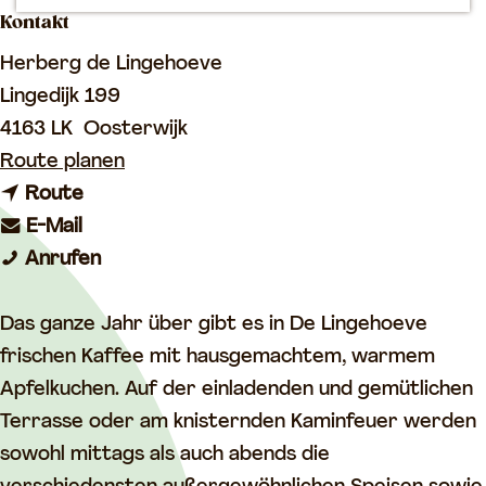
Kontakt
m
e
Herberg de Lingehoeve
p
Lingedijk 199
a
4163 LK
Oosterwijk
g
b
Route planen
e
b
i
Route
b
i
s
E-Mail
i
s
D
D
Anrufen
s
D
e
e
D
e
L
L
Das ganze Jahr über gibt es in De Lingehoeve
e
L
i
i
frischen Kaffee mit hausgemachtem, warmem
L
i
n
n
Apfelkuchen. Auf der einladenden und gemütlichen
i
n
g
g
Terrasse oder am knisternden Kaminfeuer werden
n
g
e
e
sowohl mittags als auch abends die