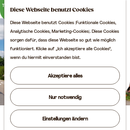
Kultur
K
S
Diese Webseite benutzt Cookies
a
u
M
Planen Sie Ihren Besuch
Diese Webseite benutzt Cookies (Funktionale Cookies,
G
r
c
e
VVV
Analytische Cookies, Marketing-Cookies). Diese Cookies
e
t
h
n
Erreichbarkeit
sorgen dafür, dass diese Webseite so gut wie möglich
h
e
e
ü
Übernachten
funktioniert. Klicke auf „Ich akzeptiere alle Cookies“,
e
n
Planen Sie Ihren
wenn du hiermit einverstanden bist.
n
Besuch auf der Karte
S
Akzeptiere alles
i
Routen
e
Agenda
z
Nur notwendig
u
r
De Lingehoeve
Einstellungen ändern
H
o