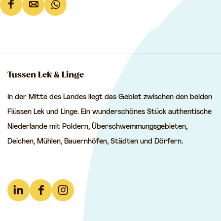
D
D
D
i
i
i
e
e
e
s
s
s
e
e
e
Tussen Lek & Linge
S
S
S
In der Mitte des Landes liegt das Gebiet zwischen den beiden
e
e
e
Flüssen Lek und Linge. Ein wunderschönes Stück authentische
i
i
i
Niederlande mit Poldern, Überschwemmungsgebieten,
t
t
t
Deichen, Mühlen, Bauernhöfen, Städten und Dörfern.
e
e
e
t
t
t
e
e
e
i
i
i
L
F
I
l
l
l
i
a
n
e
e
e