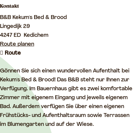
o
Kontakt
m
B&B Kekum's Bed & Brood
e
Lingedijk 29
p
4247 ED
Kedichem
a
b
Route planen
g
b
i
Route
e
i
s
s
B
Gönnen Sie sich einen wundervollen Aufenthalt bei
B
&
Kekum's Bed & Brood! Das B&B steht nur Ihnen zur
&
B
Verfügung. Im Bauernhaus gibt es zwei komfortable
B
K
Zimmer mit eigenem Eingang und jeweils eigenem
K
e
Bad. Außerdem verfügen Sie über einen eigenen
e
k
Frühstücks- und Aufenthaltsraum sowie Terrassen
k
u
im Blumengarten und auf der Wiese.