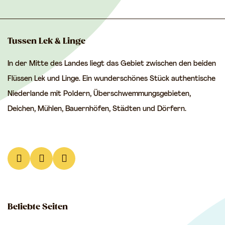
e
e
e
S
S
S
e
e
e
Tussen Lek & Linge
i
i
i
In der Mitte des Landes liegt das Gebiet zwischen den beiden
t
t
t
Flüssen Lek und Linge. Ein wunderschönes Stück authentische
e
e
e
Niederlande mit Poldern, Überschwemmungsgebieten,
t
t
t
Deichen, Mühlen, Bauernhöfen, Städten und Dörfern.
e
e
e
i
i
i
l
l
l
e
e
e
L
F
I
n
n
n
i
a
n
a
a
a
n
c
s
u
u
u
Beliebte Seiten
k
e
t
f
f
f