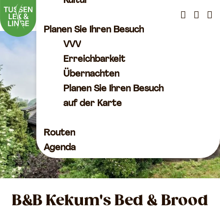
Kultur
K
S
a
u
M
Planen Sie Ihren Besuch
G
r
c
e
VVV
e
t
h
n
Erreichbarkeit
h
e
e
ü
Übernachten
e
n
Planen Sie Ihren Besuch
n
auf der Karte
S
i
Routen
e
Agenda
z
u
r
B&B Kekum's Bed & Brood
H