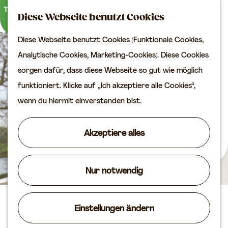
Kultur
K
S
Diese Webseite benutzt Cookies
a
u
M
Planen Sie Ihren Besuch
Diese Webseite benutzt Cookies (Funktionale Cookies,
G
r
c
e
VVV
Analytische Cookies, Marketing-Cookies). Diese Cookies
e
t
h
n
Erreichbarkeit
sorgen dafür, dass diese Webseite so gut wie möglich
h
e
e
ü
Übernachten
funktioniert. Klicke auf „Ich akzeptiere alle Cookies“,
e
n
Planen Sie Ihren
wenn du hiermit einverstanden bist.
n
Besuch auf der Karte
S
Akzeptiere alles
i
Routen
e
Agenda
z
Nur notwendig
u
r
B&B de Linge
Einstellungen ändern
H
o