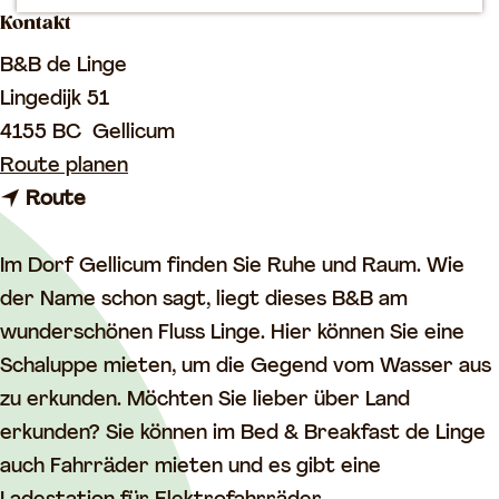
Kontakt
m
e
B&B de Linge
p
Lingedijk 51
a
4155 BC
Gellicum
g
b
Route planen
e
b
i
Route
i
s
s
B
Im Dorf Gellicum finden Sie Ruhe und Raum. Wie
B
&
der Name schon sagt, liegt dieses B&B am
&
B
wunderschönen Fluss Linge. Hier können Sie eine
B
d
Schaluppe mieten, um die Gegend vom Wasser aus
d
e
zu erkunden. Möchten Sie lieber über Land
e
L
erkunden? Sie können im Bed & Breakfast de Linge
L
i
auch Fahrräder mieten und es gibt eine