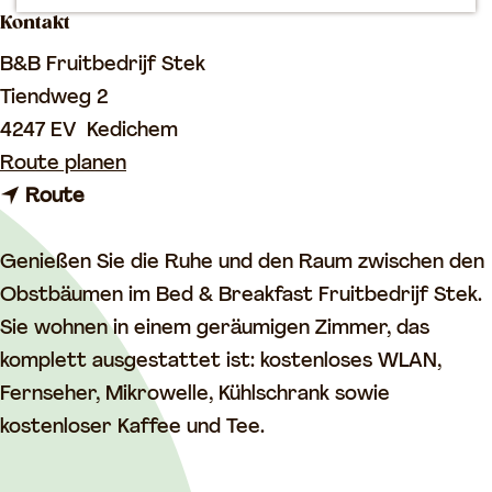
Kontakt
m
e
B&B Fruitbedrijf Stek
p
Tiendweg 2
a
4247 EV
Kedichem
g
b
Route planen
e
b
i
Route
i
s
s
B
Genießen Sie die Ruhe und den Raum zwischen den
B
&
Obstbäumen im Bed & Breakfast Fruitbedrijf Stek.
&
B
Sie wohnen in einem geräumigen Zimmer, das
B
F
komplett ausgestattet ist: kostenloses WLAN,
F
r
Fernseher, Mikrowelle, Kühlschrank sowie
r
u
kostenloser Kaffee und Tee.
u
i