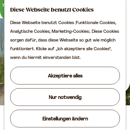
Kultur
K
S
Diese Webseite benutzt Cookies
a
u
M
Planen Sie Ihren Besuch
Diese Webseite benutzt Cookies (Funktionale Cookies,
G
r
c
e
VVV
Analytische Cookies, Marketing-Cookies). Diese Cookies
e
t
h
n
Erreichbarkeit
sorgen dafür, dass diese Webseite so gut wie möglich
h
e
e
ü
Übernachten
funktioniert. Klicke auf „Ich akzeptiere alle Cookies“,
e
n
Planen Sie Ihren
wenn du hiermit einverstanden bist.
n
Besuch auf der Karte
S
Akzeptiere alles
i
Routen
e
Agenda
z
Nur notwendig
u
r
B&B Fruitbedrijf Stek
Einstellungen ändern
H
o