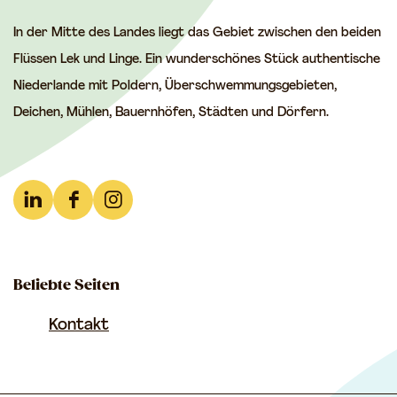
S
S
S
In der Mitte des Landes liegt das Gebiet zwischen den beiden
e
e
e
Flüssen Lek und Linge. Ein wunderschönes Stück authentische
i
i
i
Niederlande mit Poldern, Überschwemmungsgebieten,
t
t
t
Deichen, Mühlen, Bauernhöfen, Städten und Dörfern.
e
e
e
t
t
t
e
e
e
i
i
i
L
F
I
l
l
l
i
a
n
e
e
e
n
c
s
n
n
n
Beliebte Seiten
k
e
t
a
a
a
e
b
a
Kontakt
u
u
u
d
o
g
f
f
f
I
o
r
F
E
W