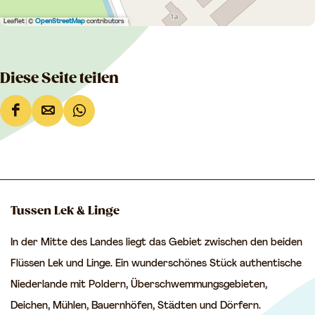
Leaflet
|
©
OpenStreetMap
contributors
Diese Seite teilen
D
D
D
i
i
i
e
e
e
s
s
s
e
e
e
Tussen Lek & Linge
S
S
S
In der Mitte des Landes liegt das Gebiet zwischen den beiden
e
e
e
Flüssen Lek und Linge. Ein wunderschönes Stück authentische
i
i
i
Niederlande mit Poldern, Überschwemmungsgebieten,
t
t
t
Deichen, Mühlen, Bauernhöfen, Städten und Dörfern.
e
e
e