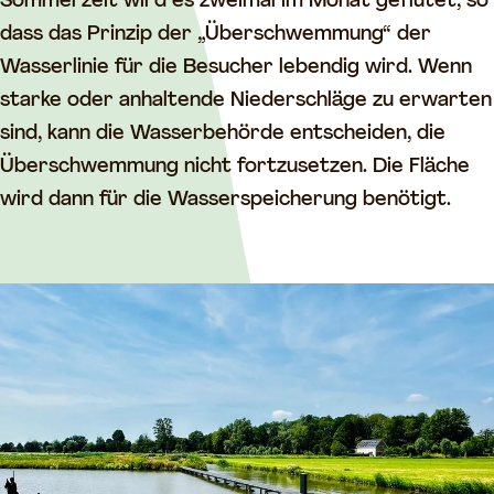
r
u
Sommerzeit wird es zweimal im Monat geflutet, so
u
n
dass das Prinzip der „Überschwemmung“ der
n
g
Wasserlinie für die Besucher lebendig wird. Wenn
g
s
starke oder anhaltende Niederschläge zu erwarten
s
f
sind, kann die Wasserbehörde entscheiden, die
f
e
Überschwemmung nicht fortzusetzen. Die Fläche
e
l
wird dann für die Wasserspeicherung benötigt.
l
d
d
B
B
l
l
o
o
k
k
h
h
o
o
v