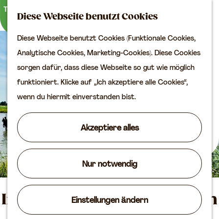
Kultur
K
S
Diese Webseite benutzt Cookies
a
u
M
Planen Sie Ihren Besuch
Diese Webseite benutzt Cookies (Funktionale Cookies,
G
r
c
e
VVV
Analytische Cookies, Marketing-Cookies). Diese Cookies
e
t
h
n
Erreichbarkeit
sorgen dafür, dass diese Webseite so gut wie möglich
h
e
e
ü
Übernachten
funktioniert. Klicke auf „Ich akzeptiere alle Cookies“,
e
n
Planen Sie Ihren
wenn du hiermit einverstanden bist.
n
Besuch auf der Karte
S
Akzeptiere alles
i
Routen
e
Agenda
z
Nur notwendig
u
r
Inundierungsfeld Blokhoven
Einstellungen ändern
H
o