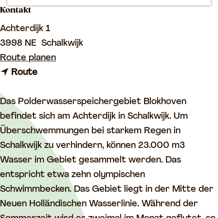
Kontakt
m
e
Achterdijk 1
p
3998 NE
Schalkwijk
a
b
Route planen
g
b
i
Route
e
i
s
s
I
Das Polderwasserspeichergebiet Blokhoven
I
n
befindet sich am Achterdijk in Schalkwijk. Um
n
u
Überschwemmungen bei starkem Regen in
u
n
Schalkwijk zu verhindern, können 23.000 m3
n
d
Wasser im Gebiet gesammelt werden. Das
d
i
entspricht etwa zehn olympischen
i
e
Schwimmbecken. Das Gebiet liegt in der Mitte der
e
r
Neuen Holländischen Wasserlinie. Während der