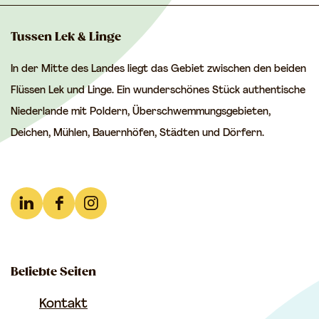
s
s
s
e
e
e
Tussen Lek & Linge
S
S
S
In der Mitte des Landes liegt das Gebiet zwischen den beiden
e
e
e
Flüssen Lek und Linge. Ein wunderschönes Stück authentische
i
i
i
Niederlande mit Poldern, Überschwemmungsgebieten,
t
t
t
Deichen, Mühlen, Bauernhöfen, Städten und Dörfern.
e
e
e
t
t
t
e
e
e
i
i
i
L
F
I
l
l
l
i
a
n
e
e
e
n
c
s
n
n
n
Beliebte Seiten
k
e
t
a
a
a
e
b
a
Kontakt
u
u
u