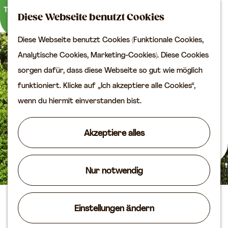
Kultur
K
S
Diese Webseite benutzt Cookies
a
u
M
Planen Sie Ihren Besuch
Diese Webseite benutzt Cookies (Funktionale Cookies,
G
r
c
e
VVV
Analytische Cookies, Marketing-Cookies). Diese Cookies
e
t
h
n
Erreichbarkeit
sorgen dafür, dass diese Webseite so gut wie möglich
h
e
e
ü
Übernachten
funktioniert. Klicke auf „Ich akzeptiere alle Cookies“,
e
n
Planen Sie Ihren
wenn du hiermit einverstanden bist.
n
Besuch auf der Karte
S
Akzeptiere alles
i
Routen
e
Agenda
z
Nur notwendig
u
r
B&B de Ruif
Einstellungen ändern
H
o