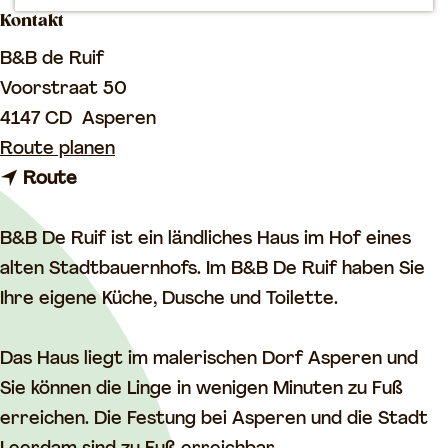
Kontakt
m
e
B&B de Ruif
p
Voorstraat 50
a
4147 CD
Asperen
g
b
Route planen
e
b
i
Route
i
s
s
B
B&B De Ruif ist ein ländliches Haus im Hof ​​eines
B
&
alten Stadtbauernhofs. Im B&B De Ruif haben Sie
&
B
Ihre eigene Küche, Dusche und Toilette.
B
d
d
e
Das Haus liegt im malerischen Dorf Asperen und
e
R
Sie können die Linge in wenigen Minuten zu Fuß
R
u
erreichen. Die Festung bei Asperen und die Stadt