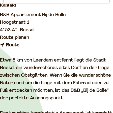
Kontakt
m
e
B&B Appartement Bij de Bolle
p
Hoogstraat 1
a
4153 AT
Beesd
g
b
Route planen
e
b
i
Route
i
s
s
B
Etwa 8 km von Leerdam entfernt liegt die Stadt
B
&
Beesd: ein wunderschönes altes Dorf an der Linge
&
B
zwischen Obstgärten. Wenn Sie die wunderschöne
B
A
Natur rund um die Linge mit dem Fahrrad oder zu
A
p
Fuß entdecken möchten, ist das B&B „Bij de Bolle“
p
p
der perfekte Ausgangspunkt.
p
a