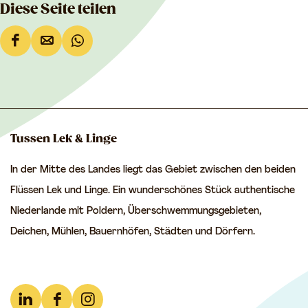
Diese Seite teilen
D
D
D
i
i
i
e
e
e
s
s
s
e
e
e
Tussen Lek & Linge
S
S
S
In der Mitte des Landes liegt das Gebiet zwischen den beiden
e
e
e
Flüssen Lek und Linge. Ein wunderschönes Stück authentische
i
i
i
Niederlande mit Poldern, Überschwemmungsgebieten,
t
t
t
Deichen, Mühlen, Bauernhöfen, Städten und Dörfern.
e
e
e
t
t
t
e
e
e
i
i
i