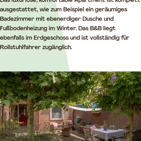
a
r
Das luxuriöse, komfortable Apartment ist komplett
r
t
ausgestattet, wie zum Beispiel ein geräumiges
t
e
Badezimmer mit ebenerdiger Dusche und
e
m
Fußbodenheizung im Winter. Das B&B liegt
m
e
ebenfalls im Erdgeschoss und ist vollständig für
e
n
Rollstuhlfahrer zugänglich.
n
t
t
B
B
i
i
j
j
d
d
e
e
B
B
o
o
l