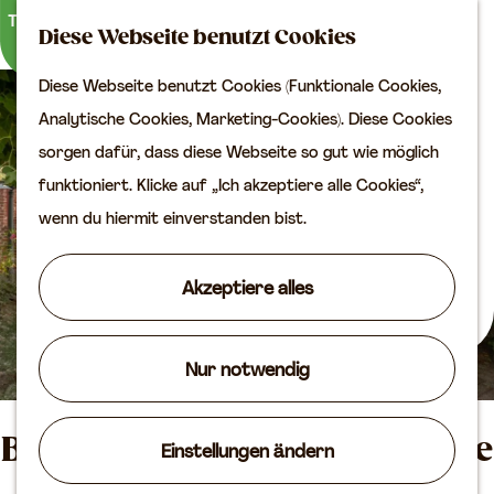
Kultur
K
S
Diese Webseite benutzt Cookies
a
u
M
Planen Sie Ihren Besuch
Diese Webseite benutzt Cookies (Funktionale Cookies,
G
r
c
e
VVV
Analytische Cookies, Marketing-Cookies). Diese Cookies
e
t
h
n
Erreichbarkeit
sorgen dafür, dass diese Webseite so gut wie möglich
h
e
e
ü
Übernachten
funktioniert. Klicke auf „Ich akzeptiere alle Cookies“,
e
n
Planen Sie Ihren
wenn du hiermit einverstanden bist.
n
Besuch auf der Karte
S
Akzeptiere alles
i
Routen
e
Agenda
z
Nur notwendig
u
r
B&B Appartement Bij de Bolle
Einstellungen ändern
H
o