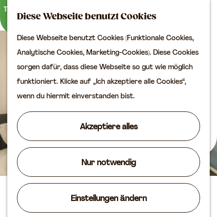
Kultur
K
S
Diese Webseite benutzt Cookies
a
u
M
Planen Sie Ihren Besuch
Diese Webseite benutzt Cookies (Funktionale Cookies,
G
r
c
e
VVV
Analytische Cookies, Marketing-Cookies). Diese Cookies
e
t
h
n
Erreichbarkeit
sorgen dafür, dass diese Webseite so gut wie möglich
h
e
e
ü
Übernachten
funktioniert. Klicke auf „Ich akzeptiere alle Cookies“,
e
n
Planen Sie Ihren
wenn du hiermit einverstanden bist.
n
Besuch auf der Karte
S
Akzeptiere alles
i
Routen
e
Agenda
z
Nur notwendig
u
r
B&B Groene Meent
Einstellungen ändern
H
o