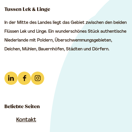
e
e
e
Tussen Lek & Linge
S
S
S
In der Mitte des Landes liegt das Gebiet zwischen den beiden
e
e
e
Flüssen Lek und Linge. Ein wunderschönes Stück authentische
i
i
i
Niederlande mit Poldern, Überschwemmungsgebieten,
t
t
t
Deichen, Mühlen, Bauernhöfen, Städten und Dörfern.
e
e
e
t
t
t
e
e
e
i
i
i
L
F
I
l
l
l
i
a
n
e
e
e
n
c
s
n
n
n
Beliebte Seiten
k
e
t
a
a
a
e
b
a
Kontakt
u
u
u
d
o
g
f
f
f