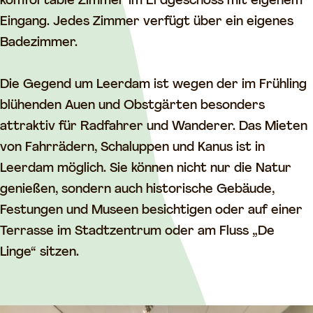
e
n
komfortable Zimmer im Erdgeschoss mit eigenem
n
e
Eingang. Jedes Zimmer verfügt über ein eigenes
e
M
Badezimmer.
M
e
e
e
Die Gegend um Leerdam ist wegen der im Frühling
e
n
blühenden Auen und Obstgärten besonders
n
t
attraktiv für Radfahrer und Wanderer. Das Mieten
t
von Fahrrädern, Schaluppen und Kanus ist in
Leerdam möglich. Sie können nicht nur die Natur
genießen, sondern auch historische Gebäude,
Festungen und Museen besichtigen oder auf einer
Terrasse im Stadtzentrum oder am Fluss „De
Linge“ sitzen.