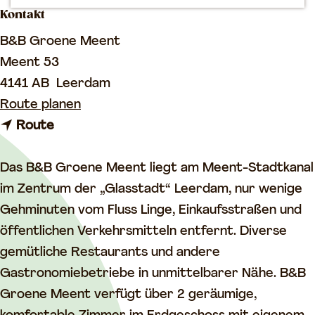
Kontakt
m
e
B&B Groene Meent
p
Meent 53
a
4141 AB
Leerdam
g
b
Route planen
e
b
i
Route
i
s
s
B
Das B&B Groene Meent liegt am Meent-Stadtkanal
B
&
im Zentrum der „Glasstadt“ Leerdam, nur wenige
&
B
Gehminuten vom Fluss Linge, Einkaufsstraßen und
B
G
öffentlichen Verkehrsmitteln entfernt. Diverse
G
r
gemütliche Restaurants und andere
r
o
Gastronomiebetriebe in unmittelbarer Nähe. B&B
o
e
Groene Meent verfügt über 2 geräumige,