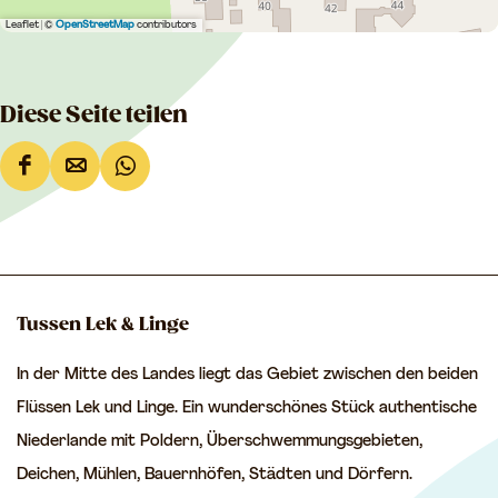
Leaflet
|
©
OpenStreetMap
contributors
Diese Seite teilen
D
D
D
i
i
i
e
e
e
s
s
s
e
e
e
Tussen Lek & Linge
S
S
S
In der Mitte des Landes liegt das Gebiet zwischen den beiden
e
e
e
Flüssen Lek und Linge. Ein wunderschönes Stück authentische
i
i
i
Niederlande mit Poldern, Überschwemmungsgebieten,
t
t
t
Deichen, Mühlen, Bauernhöfen, Städten und Dörfern.
e
e
e