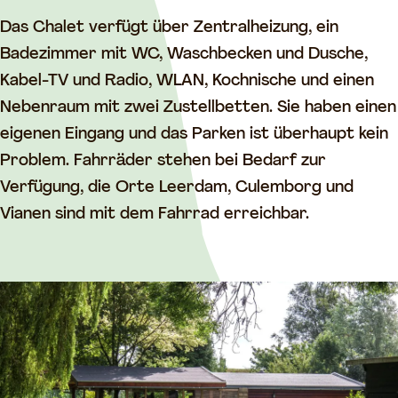
B
r
r
e
Das Chalet verfügt über Zentralheizung, ein
e
a
Badezimmer mit WC, Waschbecken und Dusche,
a
k
Kabel-TV und Radio, WLAN, Kochnische und einen
k
f
Nebenraum mit zwei Zustellbetten. Sie haben einen
f
a
eigenen Eingang und das Parken ist überhaupt kein
a
s
Problem. Fahrräder stehen bei Bedarf zur
s
t
Verfügung, die Orte Leerdam, Culemborg und
t
N
Vianen sind mit dem Fahrrad erreichbar.
N
i
i
j
j
e
e
n
n
s
s
t