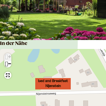
t
e
e
i
i
n
n
In der Nähe
+
−
Bed and Breakfast
Nijenstein