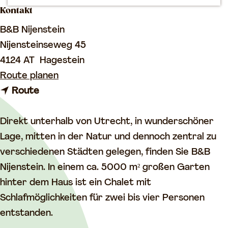
Kontakt
m
e
B&B Nijenstein
p
Nijensteinseweg 45
a
4124 AT
Hagestein
g
b
Route planen
e
b
i
Route
i
s
s
B
Direkt unterhalb von Utrecht, in wunderschöner
B
e
Lage, mitten in der Natur und dennoch zentral zu
e
d
verschiedenen Städten gelegen, finden Sie B&B
d
a
Nijenstein. In einem ca. 5000 m² großen Garten
a
n
hinter dem Haus ist ein Chalet mit
n
d
Schlafmöglichkeiten für zwei bis vier Personen
d
B
entstanden.