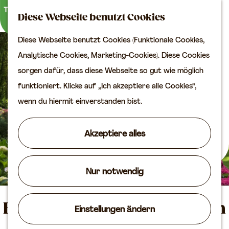
Kultur
K
S
Diese Webseite benutzt Cookies
a
u
M
Planen Sie Ihren Besuch
Diese Webseite benutzt Cookies (Funktionale Cookies,
G
r
c
e
VVV
Analytische Cookies, Marketing-Cookies). Diese Cookies
e
t
h
n
Erreichbarkeit
sorgen dafür, dass diese Webseite so gut wie möglich
h
e
e
ü
Übernachten
funktioniert. Klicke auf „Ich akzeptiere alle Cookies“,
e
n
Planen Sie Ihren
wenn du hiermit einverstanden bist.
n
Besuch auf der Karte
S
Akzeptiere alles
i
Routen
e
Agenda
z
Nur notwendig
u
r
Bed and Breakfast Nijenstein
Einstellungen ändern
H
o