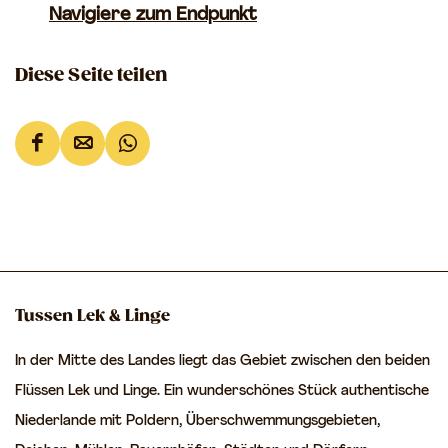
Navigiere zum Endpunkt
Diese Seite teilen
D
D
D
i
i
i
e
e
e
s
s
s
e
e
e
S
S
S
Tussen Lek & Linge
e
e
e
In der Mitte des Landes liegt das Gebiet zwischen den beiden
i
i
i
Flüssen Lek und Linge. Ein wunderschönes Stück authentische
t
t
t
Niederlande mit Poldern, Überschwemmungsgebieten,
e
e
e