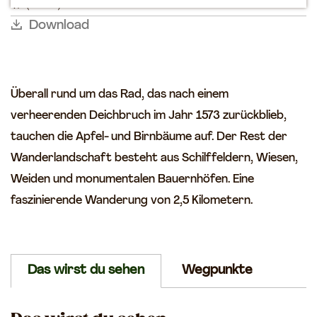
(2 km)
l
l
k
k
m
Download
e
p
a
Überall rund um das Rad, das nach einem
g
verheerenden Deichbruch im Jahr 1573 zurückblieb,
e
tauchen die Apfel- und Birnbäume auf. Der Rest der
Wanderlandschaft besteht aus Schilffeldern, Wiesen,
Weiden und monumentalen Bauernhöfen. Eine
faszinierende Wanderung von 2,5 Kilometern.
Das wirst du sehen
Wegpunkte