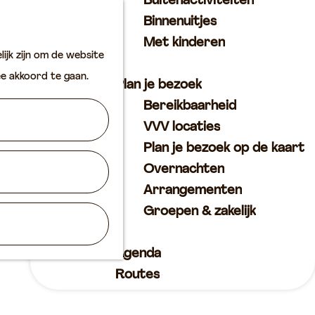
Buitenactiviteiten
K
Z
Binnenuitjes
a
o
M
Met kinderen
ijk zijn om de website
a
e
e
ee akkoord te gaan.
r
k
n
Plan je bezoek
t
e
u
Bereikbaarheid
n
VVV locaties
Plan je bezoek op de kaart
Overnachten
Arrangementen
Groepen & zakelijk
Agenda
Routes