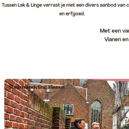
Tussen Lek & Linge verrast je met een divers aanbod van c
p
en erfgoed.
a
g
Met een van
e
Vianen en
Stadswandeling Vianen
Ontdek de geschiedenis van Vrijstad Vianen sam