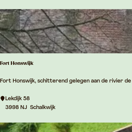
i
r
l
g
d
e
r
s
l
Fort Honswijk
a
n
F
Fort Honswijk, schitterend gelegen aan de rivier de
g
o
s
r
Lekdijk 58
d
t
3998 NJ
Schalkwijk
e
H
L
o
e