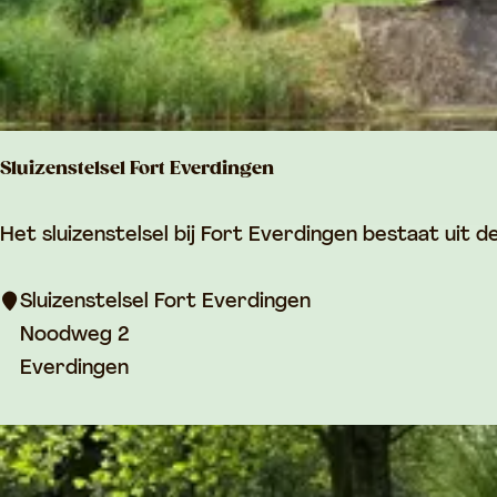
n
k
s
-
w
H
i
e
j
t
Sluizenstelsel Fort Everdingen
k
w
i
S
Het sluizenstelsel bij Fort Everdingen bestaat uit de 
e
l
l
u
Sluizenstelsel Fort Everdingen
v
i
Noodweg 2
a
z
Everdingen
n
e
B
n
a
s
s