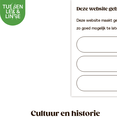
Deze website geb
Deze website maakt geb
G
zo goed mogelijk te la
a
n
a
a
r
d
e
h
o
m
Cultuur en historie
e