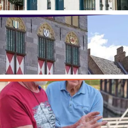
caties
ingstad dé Glasstad van Nederland werd.