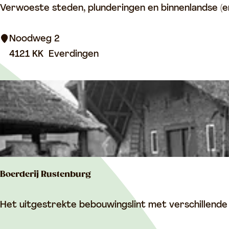
F
Verwoeste steden, plunderingen en binnenlandse (en
o
r
Noodweg 2
t
4121 KK
Everdingen
E
v
e
r
d
i
n
Boerderij Rustenburg
g
e
B
Het uitgestrekte bebouwingslint met verschillende o
n
o