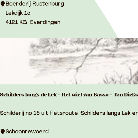
e
Boerderij Rustenburg
r
Lekdijk 15
d
4121 KG
Everdingen
e
r
i
j
R
u
s
Schilders langs de Lek - Het wiel van Bassa - Ton Dieks
t
e
S
Schilderij no 15 uit fietsroute ‘Schilders langs Lek en
n
c
b
h
Schoonrewoerd
u