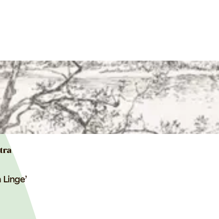
tra
 Linge’