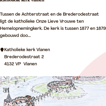
Katholieke kerk Vianen
e
n
K
Tussen de Achterstraat en de Brederodestraat
a
ligt de katholieke Onze Lieve Vrouwe ten
t
Hemelopnemingkerk. De kerk is tussen 1877 en 1879
h
gebouwd doo...
o
l
Katholieke kerk Vianen
i
Brederodestraat 2
e
4132 VP
Vianen
k
e
k
e
r