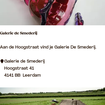
)
r
L
i
j
Galerie de Smederij
n
b
G
Aan de Hoogstraat vind je Galerie De Smederij.
a
a
a
l
Galerie de Smederij
n
e
Hoogstraat 41
r
4141 BB
Leerdam
i
e
d
e