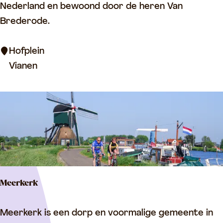
i
Nederland en bewoond door de heren Van
j
Brederode.
s
t
Hofplein
a
Vianen
d
V
i
a
n
e
n
Meerkerk
M
Meerkerk is een dorp en voormalige gemeente in