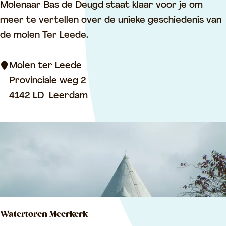
M
Molenaar Bas de Deugd staat klaar voor je om
o
meer te vertellen over de unieke geschiedenis van
l
de molen Ter Leede.
e
n
Molen ter Leede
t
Provinciale weg 2
e
4142 LD
Leerdam
r
L
e
e
d
e
Watertoren Meerkerk