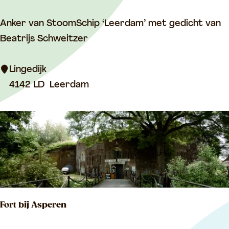
:
m
A
Anker van StoomSchip ‘Leerdam’ met gedicht van
n
Beatrijs Schweitzer
k
e
Lingedijk
r
4142 LD
Leerdam
v
a
n
S
t
o
o
Fort bij Asperen
m
S