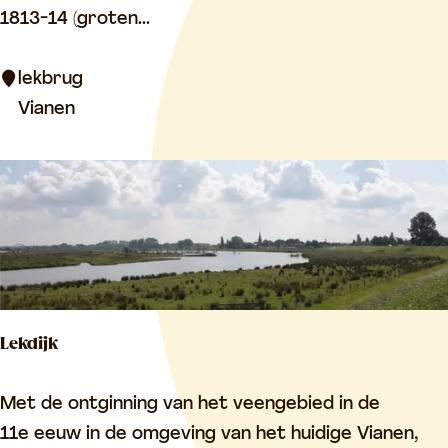
e
1813-14 (groten...
k
b
lekbrug
r
Vianen
u
g
Lekdijk
L
Met de ontginning van het veengebied in de
e
11e eeuw in de omgeving van het huidige Vianen,