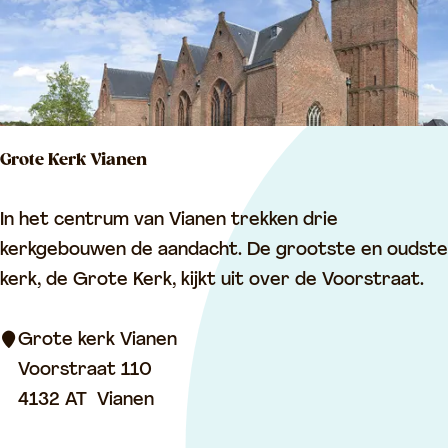
e
k
r
a
k
z
V
e
i
m
Grote Kerk Vianen
a
a
n
t
G
In het centrum van Vianen trekken drie
e
r
kerkgebouwen de aandacht. De grootste en oudste
n
o
kerk, de Grote Kerk, kijkt uit over de Voorstraat.
t
e
Grote kerk Vianen
K
Voorstraat 110
e
4132 AT
Vianen
r