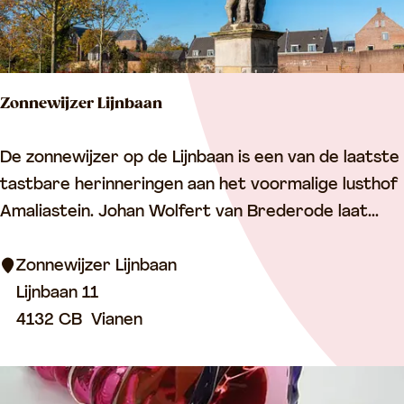
(
k
a
Zonnewijzer Lijnbaan
s
t
Z
De zonnewijzer op de Lijnbaan is een van de laatste
e
o
tastbare herinneringen aan het voormalige lusthof
e
n
Amaliastein. Johan Wolfert van Brederode laat...
l
n
V
e
Zonnewijzer Lijnbaan
y
w
Lijnbaan 11
a
i
4132 CB
Vianen
n
j
e
z
n
e