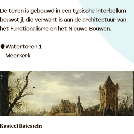
W
De toren is gebouwd in een typische interbellum
a
bouwstijl, die verwant is aan de architectuur van
t
het Functionalisme en het Nieuwe Bouwen.
e
r
Watertoren 1
t
Meerkerk
o
r
e
n
M
e
e
Kasteel Batestein
r