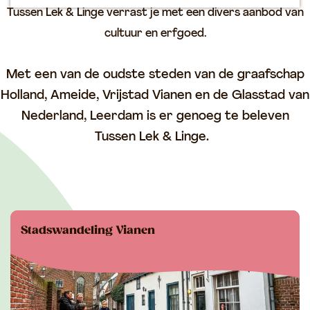
p
Tussen Lek & Linge verrast je met een divers aanbod van
a
cultuur en erfgoed.
g
e
Met een van de oudste steden van de graafschap
Holland, Ameide, Vrijstad Vianen en de Glasstad van
Nederland, Leerdam is er genoeg te beleven
Tussen Lek & Linge.
Stadswandeling Vianen
Ontdek de geschiedenis van Vrijstad Vianen
samen met een stadsgids!