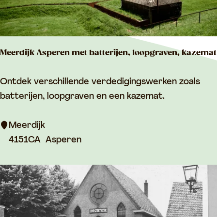
S
m
e
Meerdijk Asperen met batterijen, loopgraven, kazemat
d
e
M
Ontdek verschillende verdedigingswerken zoals
r
e
batterijen, loopgraven en een kazemat.
i
e
j
r
Meerdijk
d
4151CA
Asperen
i
j
k
A
s