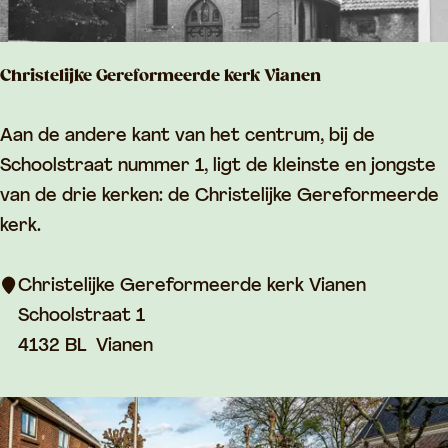
p
e
Christelijke Gereformeerde kerk Vianen
r
e
C
Aan de andere kant van het centrum, bij de
n
h
Schoolstraat nummer 1, ligt de kleinste en jongste
m
r
van de drie kerken: de Christelijke Gereformeerde
e
i
kerk.
t
s
b
t
Christelijke Gereformeerde kerk Vianen
a
e
Schoolstraat 1
t
l
4132 BL
Vianen
t
i
e
j
r
k
i