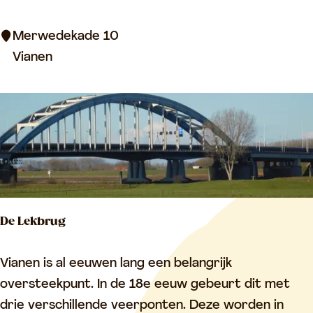
v
G
Merwedekade 10
a
e
Vianen
n
m
A
a
e
a
r
l
d
A
e
u
n
t
De Lekbrug
e
n
D
Vianen is al eeuwen lang een belangrijk
a
e
oversteekpunt. In de 18e eeuw gebeurt dit met
L
drie verschillende veerponten. Deze worden in