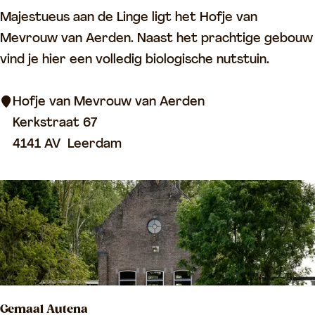
g
H
Majestueus aan de Linge ligt het Hofje van
’
o
Mevrouw van Aerden. Naast het prachtige gebouw
f
vind je hier een volledig biologische nutstuin.
j
e
Hofje van Mevrouw van Aerden
v
Kerkstraat 67
a
4141 AV
Leerdam
n
M
e
v
r
o
u
Gemaal Autena
w