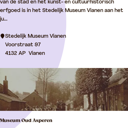
t
van de stad en het kunst- en cultuurhistorisch
e
erfgoed is in het Stedelijk Museum Vianen aan het
d
ju...
e
l
Stedelijk Museum Vianen
i
Voorstraat 97
j
4132 AP
Vianen
k
M
u
s
e
u
m
Museum Oud Asperen
V