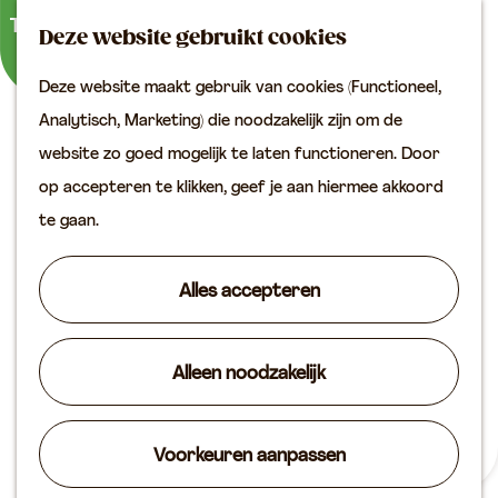
Buitenactiviteiten
K
Z
Binnenuitjes
Deze website gebruikt cookies
a
o
M
Met kinderen
Deze website maakt gebruik van cookies (Functioneel,
a
e
e
G
Analytisch, Marketing) die noodzakelijk zijn om de
r
k
n
Plan je bezoek
a
website zo goed mogelijk te laten functioneren. Door
t
e
u
Bereikbaarheid
n
op accepteren te klikken, geef je aan hiermee akkoord
n
VVV locaties
a
te gaan.
Plan je bezoek op de
a
kaart
r
Alles accepteren
Overnachten
d
Arrangementen
e
Groepen & zakelijk
Alleen noodzakelijk
h
o
Agenda
m
Voorkeuren aanpassen
Routes
Cultuur en historie
e