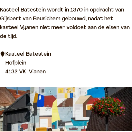
k
K
Kasteel Batestein wordt in 1370 in opdracht van
e
a
Gijsbert van Beusichem gebouwd, nadat het
r
s
kasteel Vyanen niet meer voldoet aan de eisen van
k
t
de tijd.
e
e
Kasteel Batestein
l
Hofplein
B
4132 VK
Vianen
a
t
e
s
t
e