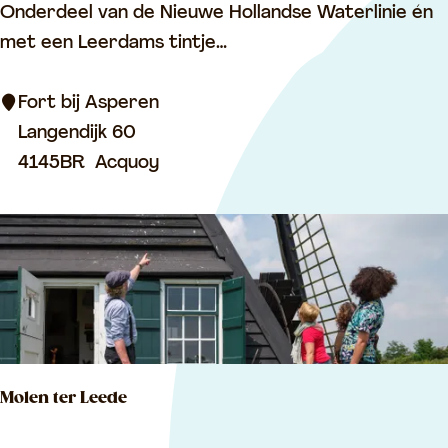
F
Onderdeel van de Nieuwe Hollandse Waterlinie én
c
o
met een Leerdams tintje…
h
r
i
t
Fort bij Asperen
p
b
Langendijk 60
‘
i
4145BR
Acquoy
L
j
e
A
e
s
r
p
d
e
a
r
m
e
’
Molen ter Leede
n