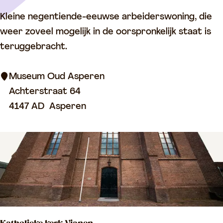
i
M
Kleine negentiende-eeuwse arbeiderswoning, die
a
u
weer zoveel mogelijk in de oorspronkelijk staat is
n
s
teruggebracht.
e
e
n
u
Museum Oud Asperen
m
Achterstraat 64
O
4147 AD
Asperen
u
d
A
s
p
e
r