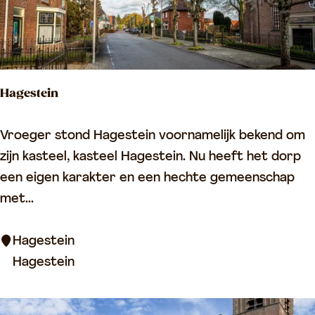
e
j
G
e
e
n
r
,
Hagestein
e
l
f
o
H
Vroeger stond Hagestein voornamelijk bekend om
o
o
a
zijn kasteel, kasteel Hagestein. Nu heeft het dorp
r
p
g
een eigen karakter en een hechte gemeenschap
m
g
e
met...
e
r
s
e
a
t
Hagestein
r
v
e
Hagestein
d
e
i
e
n
n
k
,