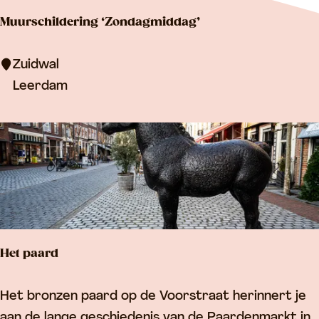
i
Muurschildering ‘Zondagmiddag’
n
M
Zuidwal
u
Leerdam
u
r
s
c
h
i
l
Het paard
d
e
H
Het bronzen paard op de Voorstraat herinnert je
r
e
aan de lange geschiedenis van de Paardenmarkt in