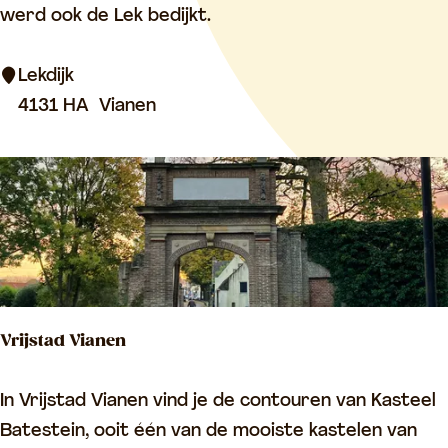
k
werd ook de Lek bedijkt.
d
i
Lekdijk
j
4131 HA
Vianen
k
Vrijstad Vianen
V
In Vrijstad Vianen vind je de contouren van Kasteel
r
Batestein, ooit één van de mooiste kastelen van