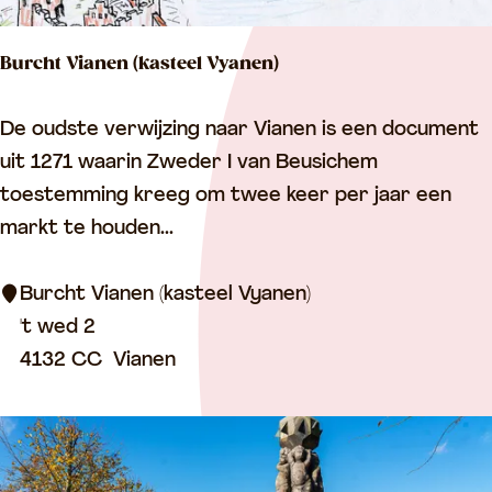
k
V
Burcht Vianen (kasteel Vyanen)
i
a
B
De oudste verwijzing naar Vianen is een document
n
u
uit 1271 waarin Zweder I van Beusichem
e
r
toestemming kreeg om twee keer per jaar een
n
c
markt te houden...
h
t
Burcht Vianen (kasteel Vyanen)
V
't wed 2
i
4132 CC
Vianen
a
n
e
n