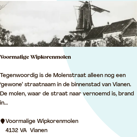
k
V
i
a
n
e
Voormalige Wipkorenmolen
n
V
Tegenwoordig is de Molenstraat alleen nog een
o
‘gewone’ straatnaam in de binnenstad van Vianen.
o
De molen, waar de straat naar vernoemd is, brand
r
in...
m
a
Voormalige Wipkorenmolen
l
4132 VA
Vianen