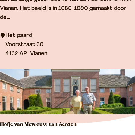
i
t
Vianen. Het beeld is in 1989-1990 gemaakt door
n
p
de...
g
a
‘
a
Het paard
Z
r
Voorstraat 30
o
d
4132 AP
Vianen
n
d
a
g
m
i
d
d
Hofje van Mevrouw van Aerden
a