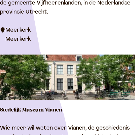
e
de gemeente Vijfheerenlanden, in de Nederlandse
e
provincie Utrecht.
r
k
Meerkerk
e
Meerkerk
r
k
Stedelijk Museum Vianen
S
Wie meer wil weten over Vianen, de geschiedenis