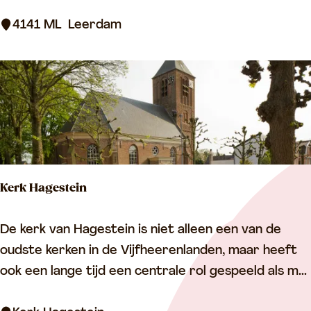
a
i
d
4141 ML
Leerdam
a
s
n
p
e
a
n
r
k
L
e
Kerk Hagestein
e
r
K
De kerk van Hagestein is niet alleen een van de
d
e
oudste kerken in de Vijfheerenlanden, maar heeft
a
r
ook een lange tijd een centrale rol gespeeld als m...
m
k