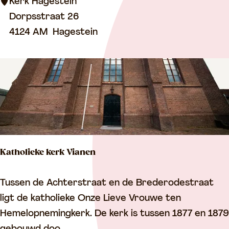
H
Kerk Hagestein
a
Dorpsstraat 26
g
4124 AM
Hagestein
e
s
t
e
i
n
Katholieke kerk Vianen
K
Tussen de Achterstraat en de Brederodestraat
a
ligt de katholieke Onze Lieve Vrouwe ten
t
Hemelopnemingkerk. De kerk is tussen 1877 en 1879
h