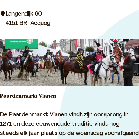
s
v
e
Langendijk 60
a
u
4151 BR
Acquoy
n
m
g
S
e
k
n
y
k
o
e
f
r
H
k
Paardenmarkt Vianen
o
p
P
De Paardenmarkt Vianen vindt zijn oorsprong in
e
a
1271 en deze eeuwenoude traditie vindt nog
a
steeds elk jaar plaats op de woensdag voorafgaand