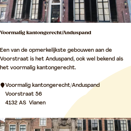
Voormalig kantongerecht/Anduspand
V
Een van de opmerkelijkste gebouwen aan de
o
Voorstraat is het Anduspand, ook wel bekend als
o
het voormalig kantongerecht.
r
m
Voormalig kantongerecht/Anduspand
a
Voorstraat 56
l
4132 AS
Vianen
i
g
k