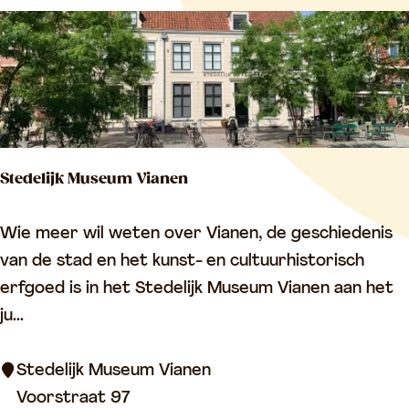
V
d
i
u
a
s
n
p
e
a
n
n
Stedelijk Museum Vianen
d
S
Wie meer wil weten over Vianen, de geschiedenis
t
van de stad en het kunst- en cultuurhistorisch
e
erfgoed is in het Stedelijk Museum Vianen aan het
d
ju...
e
l
Stedelijk Museum Vianen
i
Voorstraat 97