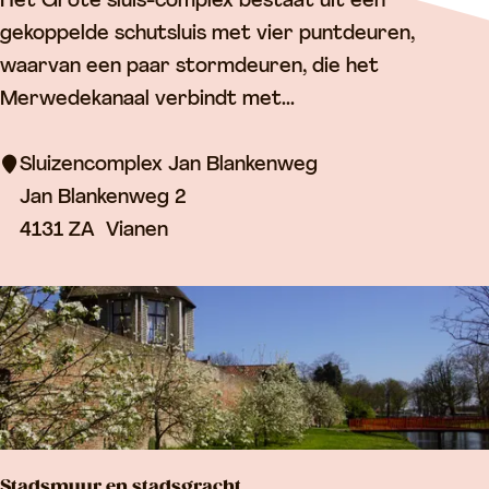
S
Het Grote sluis-complex bestaat uit een
t
l
gekoppelde schutsluis met vier puntdeuren,
o
u
waarvan een paar stormdeuren, die het
r
i
Merwedekanaal verbindt met...
e
z
n
e
Sluizencomplex Jan Blankenweg
s
n
Jan Blankenweg 2
c
4131 ZA
Vianen
o
m
p
l
e
x
J
Stadsmuur en stadsgracht