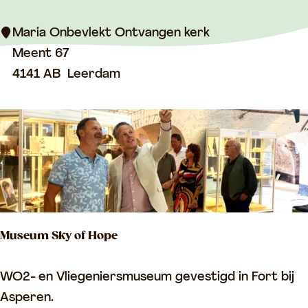
r
i
Maria Onbevlekt Ontvangen kerk
a
Meent 67
O
4141 AB
Leerdam
n
b
e
v
l
e
k
Museum Sky of Hope
t
O
M
WO2- en Vliegeniersmuseum gevestigd in Fort bij
n
u
Asperen.
t