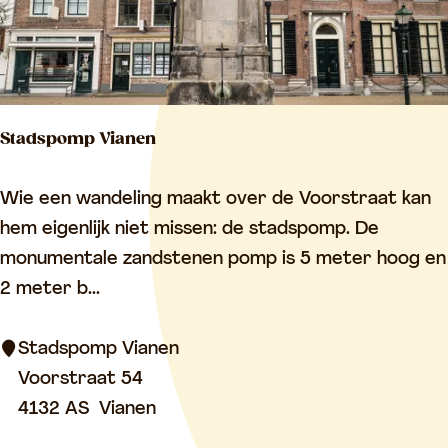
a
n
t
o
Stadspomp Vianen
n
g
S
Wie een wandeling maakt over de Voorstraat kan
e
t
hem eigenlijk niet missen: de stadspomp. De
r
a
monumentale zandstenen pomp is 5 meter hoog en
e
d
2 meter b...
c
s
h
p
Stadspomp Vianen
t
o
Voorstraat 54
/
m
4132 AS
Vianen
A
p
n