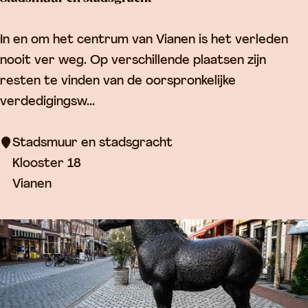
a
n
S
In en om het centrum van Vianen is het verleden
B
t
nooit ver weg. Op verschillende plaatsen zijn
l
a
resten te vinden van de oorspronkelijke
a
d
verdedigingsw...
n
s
k
m
Stadsmuur en stadsgracht
e
u
Klooster 18
n
u
Vianen
w
r
e
e
g
n
s
t
a