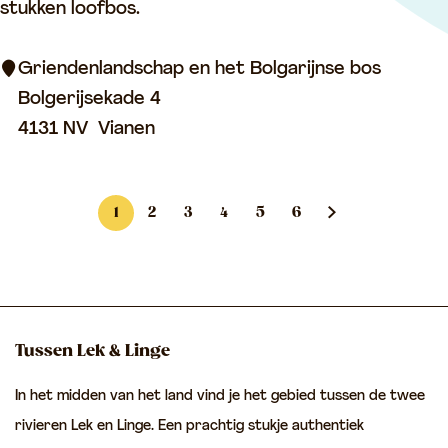
i
stukken loofbos.
e
n
Griendenlandschap en het Bolgarijnse bos
d
Bolgerijsekade 4
e
4131 NV
Vianen
n
l
1
2
3
4
5
6
a
H
G
G
G
G
G
G
n
u
a
a
a
a
a
a
d
i
n
n
n
n
n
n
s
d
a
a
a
a
a
a
c
Tussen Lek & Linge
h
i
a
a
a
a
a
a
a
In het midden van het land vind je het gebied tussen de twee
g
r
r
r
r
r
r
p
rivieren Lek en Linge. Een prachtig stukje authentiek
e
p
p
p
p
p
d