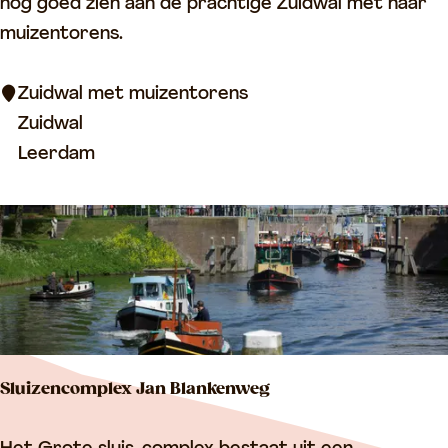
u
nog goed zien aan de prachtige Zuidwal met haar
i
muizentorens.
d
w
Zuidwal met muizentorens
a
Zuidwal
l
Leerdam
m
e
t
m
u
i
z
Sluizencomplex Jan Blankenweg
e
n