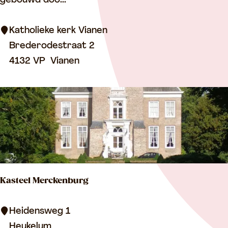
gebouwd doo...
o
l
Katholieke kerk Vianen
i
Brederodestraat 2
e
4132 VP
Vianen
k
e
k
e
r
k
V
Kasteel Merckenburg
i
a
K
Heidensweg 1
n
a
Heukelum