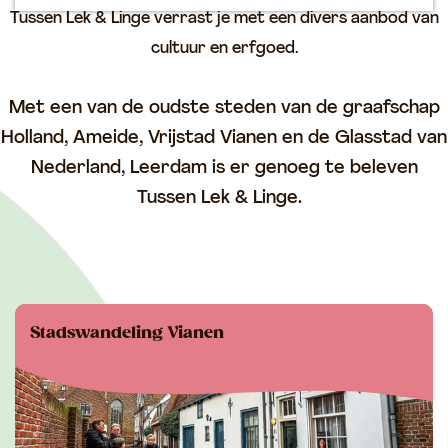
p
Tussen Lek & Linge verrast je met een divers aanbod van
a
cultuur en erfgoed.
g
e
Met een van de oudste steden van de graafschap
Holland, Ameide, Vrijstad Vianen en de Glasstad van
Nederland, Leerdam is er genoeg te beleven
Tussen Lek & Linge.
Stadswandeling Vianen
Ontdek de geschiedenis van Vrijstad Vianen
samen met een stadsgids!