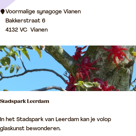
m
a
Voormalige synagoge Vianen
l
Bakkerstraat 6
i
4132 VC
Vianen
g
e
s
y
n
a
g
Stadspark Leerdam
o
g
S
In het Stadspark van Leerdam kan je volop
e
t
glaskunst bewonderen.
V