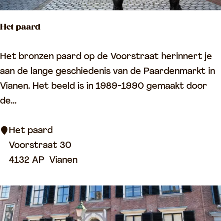
d
Het paard
s
g
H
Het bronzen paard op de Voorstraat herinnert je
r
e
aan de lange geschiedenis van de Paardenmarkt in
a
t
Vianen. Het beeld is in 1989-1990 gemaakt door
c
p
de...
h
a
t
a
Het paard
r
Voorstraat 30
d
4132 AP
Vianen