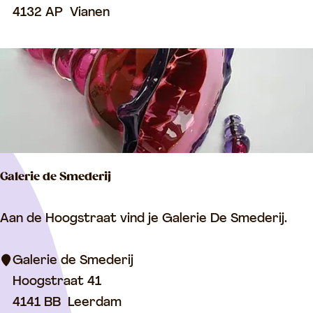
j
4132 AP
Vianen
k
M
u
s
e
u
m
Galerie de Smederij
V
i
G
Aan de Hoogstraat vind je Galerie De Smederij.
a
a
n
l
Galerie de Smederij
e
e
Hoogstraat 41
n
r
4141 BB
Leerdam