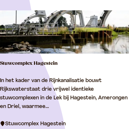
i
e
d
e
S
m
e
Stuwcomplex Hagestein
d
e
S
In het kader van de Rijnkanalisatie bouwt
r
t
Rijkswaterstaat drie vrijwel identieke
i
u
stuwcomplexen in de Lek bij Hagestein, Amerongen
j
w
en Driel, waarmee...
c
o
Stuwcomplex Hagestein