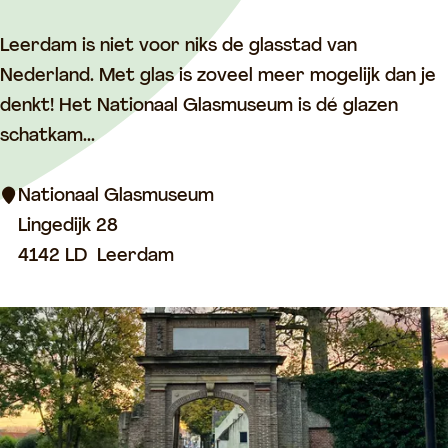
:
m
N
Leerdam is niet voor niks de glasstad van
a
Nederland. Met glas is zoveel meer mogelijk dan je
t
denkt! Het Nationaal Glasmuseum is dé glazen
i
schatkam...
o
n
Nationaal Glasmuseum
a
Lingedijk 28
a
4142 LD
Leerdam
l
G
l
a
s
m