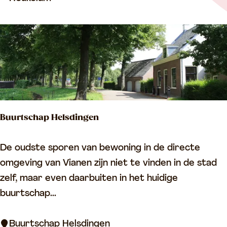
e
s
n
t
e
e
l
M
e
Buurtschap Helsdingen
r
c
B
De oudste sporen van bewoning in de directe
k
u
omgeving van Vianen zijn niet te vinden in de stad
e
u
zelf, maar even daarbuiten in het huidige
n
r
buurtschap...
b
t
u
s
Buurtschap Helsdingen
r