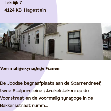
m
Lekdijk 7
p
4124 KB
Hagestein
l
e
x
H
a
g
e
Voormalige synagoge Vianen
s
t
V
De Joodse begraafplaats aan de Sparrendreef,
e
o
twee Stolpersteine (struikelsteken) op de
i
o
Voorstraat en de voormalig synagoge in de
n
r
Bakkersstraat numm...