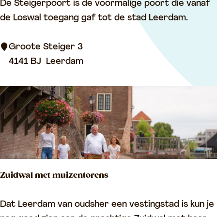
S
De Steigerpoort is de voormalige poort die vanaf
l
t
de Loswal toegang gaf tot de stad Leerdam.
g
e
e
i
Groote Steiger 3
r
g
4141 BJ
Leerdam
i
e
j
r
e
p
n
o
o
r
t
Zuidwal met muizentorens
Z
Dat Leerdam van oudsher een vestingstad is kun je