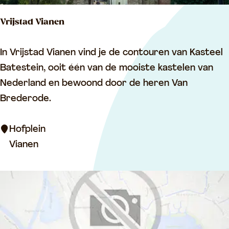
u
Vrijstad Vianen
s
e
V
In Vrijstad Vianen vind je de contouren van Kasteel
u
r
Batestein, ooit één van de mooiste kastelen van
m
i
Nederland en bewoond door de heren Van
j
Brederode.
s
t
Hofplein
a
Vianen
d
V
i
a
n