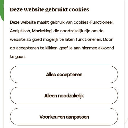
Buitenactiviteiten
K
Z
Binnenuitjes
Deze website gebruikt cookies
a
o
M
Met kinderen
Deze website maakt gebruik van cookies (Functioneel,
a
e
e
G
Analytisch, Marketing) die noodzakelijk zijn om de
r
k
n
Plan je bezoek
a
website zo goed mogelijk te laten functioneren. Door
t
e
u
Bereikbaarheid
n
op accepteren te klikken, geef je aan hiermee akkoord
n
VVV locaties
a
te gaan.
Plan je bezoek op de
a
kaart
r
Alles accepteren
Overnachten
d
Arrangementen
e
Groepen & zakelijk
Alleen noodzakelijk
h
o
Agenda
m
Voorkeuren aanpassen
Routes
Cultuur en historie
e