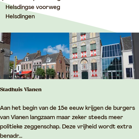
c
Helsdingse voorweg
g
h
Helsdingen
a
p
H
e
l
s
d
Stadhuis Vianen
i
n
S
Aan het begin van de 15e eeuw krijgen de burgers
g
t
van Vianen langzaam maar zeker steeds meer
e
a
politieke zeggenschap. Deze vrijheid wordt extra
n
d
benadr...