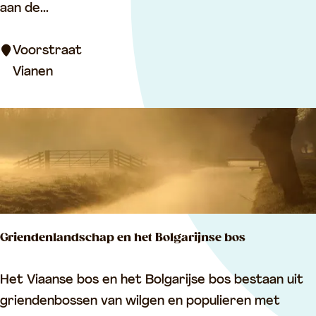
r
aan de...
d
e
Voorstraat
n
Vianen
m
a
r
k
t
V
i
Griendenlandschap en het Bolgarijnse bos
a
n
G
Het Viaanse bos en het Bolgarijse bos bestaan uit
e
r
griendenbossen van wilgen en populieren met
n