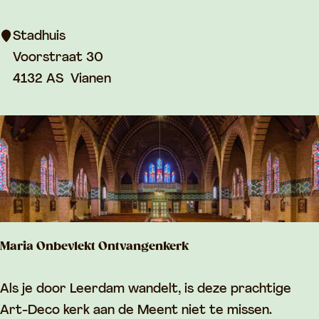
h
u
Stadhuis
i
Voorstraat 30
s
4132 AS
Vianen
V
i
a
n
e
n
Maria Onbevlekt Ontvangenkerk
M
Als je door Leerdam wandelt, is deze prachtige
a
Art-Deco kerk aan de Meent niet te missen.