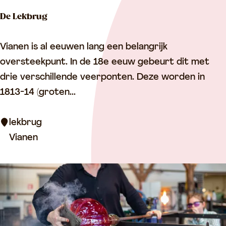
o
De Lekbrug
o
r
D
Vianen is al eeuwen lang een belangrijk
e
oversteekpunt. In de 18e eeuw gebeurt dit met
L
drie verschillende veerponten. Deze worden in
e
1813-14 (groten...
k
b
lekbrug
r
Vianen
u
g