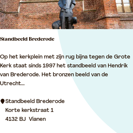
g
e
s
t
Standbeeld Brederode
e
i
S
Op het kerkplein met zijn rug bijna tegen de Grote
n
t
Kerk staat sinds 1997 het standbeeld van Hendrik
a
van Brederode. Het bronzen beeld van de
n
Utrecht...
d
b
Standbeeld Brederode
e
Korte kerkstraat 1
e
4132 BJ
Vianen
l