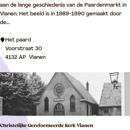
e
aan de lange geschiedenis van de Paardenmarkt in
t
Vianen. Het beeld is in 1989-1990 gemaakt door
p
de...
a
a
Het paard
r
Voorstraat 30
d
4132 AP
Vianen
Christelijke Gereformeerde kerk Vianen