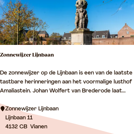
e
g
n
s
t
a
d
Zonnewijzer Lijnbaan
s
g
Z
De zonnewijzer op de Lijnbaan is een van de laatste
r
o
tastbare herinneringen aan het voormalige lusthof
a
n
Amaliastein. Johan Wolfert van Brederode laat...
c
n
h
e
Zonnewijzer Lijnbaan
t
w
Lijnbaan 11
i
4132 CB
Vianen