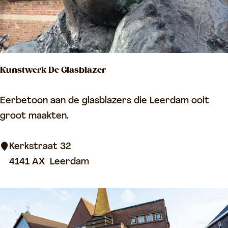
r
a
a
f
Kunstwerk De Glasblazer
p
l
K
Eerbetoon aan de glasblazers die Leerdam ooit
a
u
groot maakten.
a
n
t
s
Kerkstraat 32
s
t
4141 AX
Leerdam
S
w
p
e
a
r
r
k
r