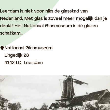
:
m
N
Leerdam is niet voor niks de glasstad van
a
Nederland. Met glas is zoveel meer mogelijk dan je
t
denkt! Het Nationaal Glasmuseum is dé glazen
i
schatkam...
o
n
Nationaal Glasmuseum
a
Lingedijk 28
a
4142 LD
Leerdam
l
G
l
a
s
m