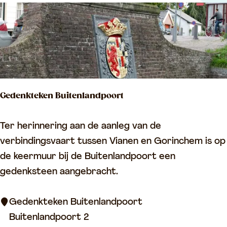
d
B
r
e
d
e
Gedenkteken Buitenlandpoort
r
o
G
Ter herinnering aan de aanleg van de
d
e
verbindingsvaart tussen Vianen en Gorinchem is op
e
d
de keermuur bij de Buitenlandpoort een
e
gedenksteen aangebracht.
n
k
Gedenkteken Buitenlandpoort
t
Buitenlandpoort 2