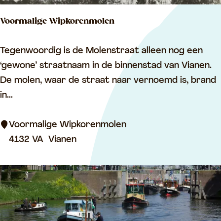
u
Voormalige Wipkorenmolen
s
e
V
Tegenwoordig is de Molenstraat alleen nog een
u
o
‘gewone’ straatnaam in de binnenstad van Vianen.
m
o
De molen, waar de straat naar vernoemd is, brand
r
in...
m
a
Voormalige Wipkorenmolen
l
4132 VA
Vianen
i
g
e
W
i