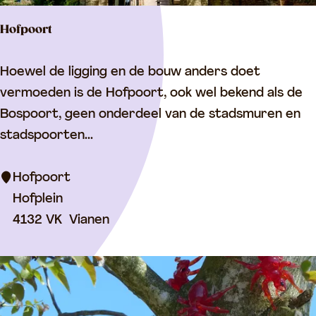
r
Hofpoort
e
f
H
Hoewel de ligging en de bouw anders doet
o
o
vermoeden is de Hofpoort, ook wel bekend als de
r
f
Bospoort, geen onderdeel van de stadsmuren en
m
p
stadspoorten...
e
o
e
o
Hofpoort
r
r
Hofplein
d
t
4132 VK
Vianen
e
k
e
r
k