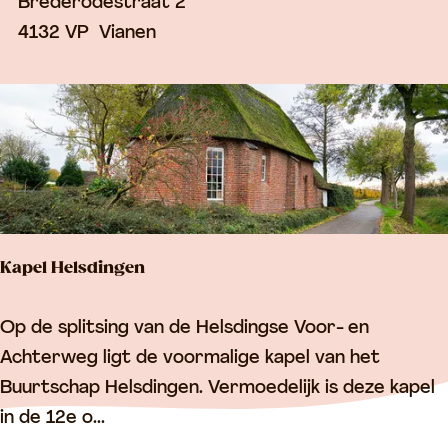
i
Brederodestraat 2
e
4132 VP
Vianen
k
e
k
e
r
k
V
Kapel Helsdingen
i
a
K
Op de splitsing van de Helsdingse Voor- en
n
a
Achterweg ligt de voormalige kapel van het
e
p
Buurtschap Helsdingen. Vermoedelijk is deze kapel
n
e
in de 12e o...
l