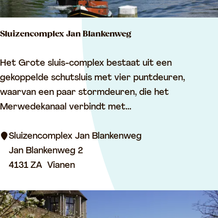
p
k
Sluizencomplex Jan Blankenweg
o
r
S
Het Grote sluis-complex bestaat uit een
e
l
gekoppelde schutsluis met vier puntdeuren,
n
u
waarvan een paar stormdeuren, die het
m
i
Merwedekanaal verbindt met...
o
z
l
e
Sluizencomplex Jan Blankenweg
e
n
Jan Blankenweg 2
n
c
4131 ZA
Vianen
o
m
p