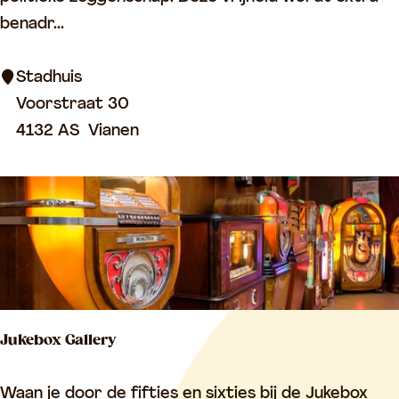
d
benadr...
h
u
Stadhuis
i
Voorstraat 30
s
4132 AS
Vianen
V
i
a
n
e
n
Jukebox Gallery
J
Waan je door de fifties en sixties bij de Jukebox