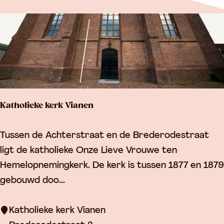
j
z
e
r
L
i
j
Katholieke kerk Vianen
n
b
K
Tussen de Achterstraat en de Brederodestraat
a
a
ligt de katholieke Onze Lieve Vrouwe ten
a
t
Hemelopnemingkerk. De kerk is tussen 1877 en 1879
n
h
gebouwd doo...
o
l
Katholieke kerk Vianen