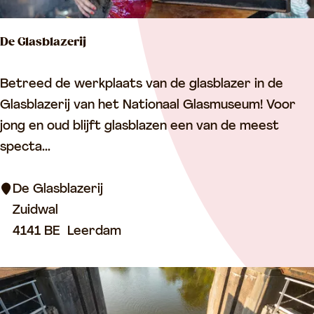
De Glasblazerij
D
Betreed de werkplaats van de glasblazer in de
e
Glasblazerij van het Nationaal Glasmuseum! Voor
G
jong en oud blijft glasblazen een van de meest
l
specta...
a
s
De Glasblazerij
b
Zuidwal
l
4141 BE
Leerdam
a
z
e