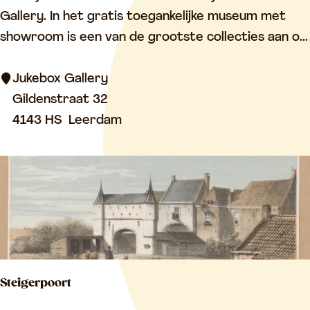
u
Gallery. In het gratis toegankelijke museum met
k
showroom is een van de grootste collecties aan o...
e
b
Jukebox Gallery
o
Gildenstraat 32
x
4143 HS
Leerdam
G
a
l
l
e
r
y
Steigerpoort