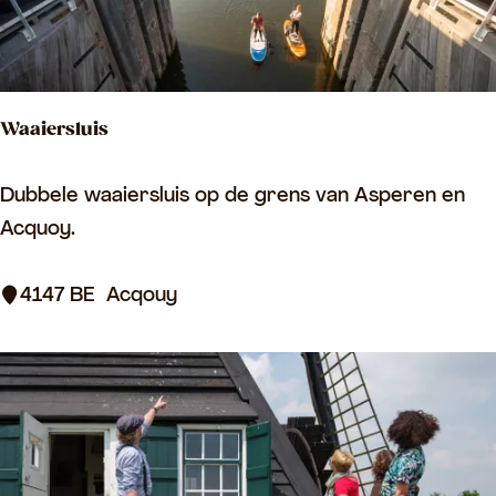
r
i
j
Waaiersluis
W
Dubbele waaiersluis op de grens van Asperen en
a
Acquoy.
a
i
4147 BE
Acqouy
e
r
s
l
u
i