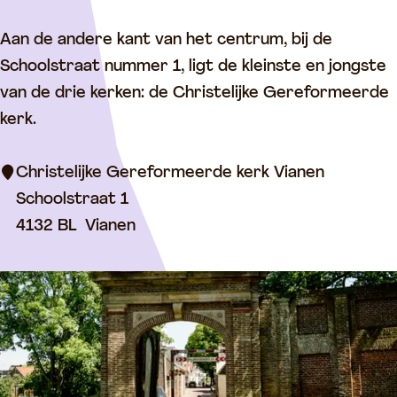
C
Aan de andere kant van het centrum, bij de
h
Schoolstraat nummer 1, ligt de kleinste en jongste
r
van de drie kerken: de Christelijke Gereformeerde
i
kerk.
s
t
Christelijke Gereformeerde kerk Vianen
e
Schoolstraat 1
l
4132 BL
Vianen
i
j
k
e
G
e