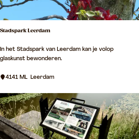
V
i
a
Stadspark Leerdam
n
e
S
In het Stadspark van Leerdam kan je volop
n
t
glaskunst bewonderen.
a
d
4141 ML
Leerdam
s
p
a
r
k
L