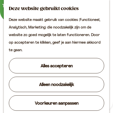
Buitenactiviteiten
K
Z
Binnenuitjes
Deze website gebruikt cookies
a
o
M
Met kinderen
Deze website maakt gebruik van cookies (Functioneel,
a
e
e
G
Analytisch, Marketing) die noodzakelijk zijn om de
r
k
n
Plan je bezoek
a
website zo goed mogelijk te laten functioneren. Door
t
e
u
Bereikbaarheid
n
op accepteren te klikken, geef je aan hiermee akkoord
n
VVV locaties
a
te gaan.
Plan je bezoek op de
a
kaart
r
Alles accepteren
Overnachten
d
Arrangementen
e
Groepen & zakelijk
Alleen noodzakelijk
h
o
Agenda
m
Voorkeuren aanpassen
Routes
Cultuur en historie
e