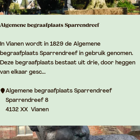
e
Algemene begraafplaats Sparrendreef
A
In Vianen wordt in 1829 de Algemene
l
begraafplaats Sparrendreef in gebruik genomen.
g
Deze begraafplaats bestaat uit drie, door heggen
e
van elkaar gesc...
m
e
Algemene begraafplaats Sparrendreef
n
Sparrendreef 8
e
4132 XX
Vianen
b
e
g