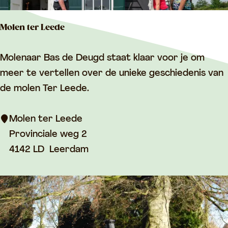
s
Molen ter Leede
M
Molenaar Bas de Deugd staat klaar voor je om
o
meer te vertellen over de unieke geschiedenis van
l
de molen Ter Leede.
e
n
Molen ter Leede
t
Provinciale weg 2
e
4142 LD
Leerdam
r
L
e
e
d