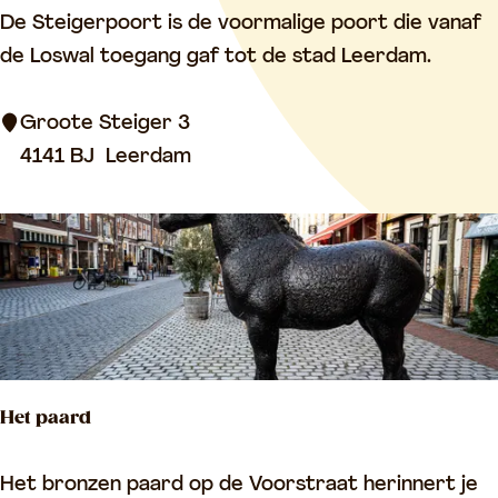
S
De Steigerpoort is de voormalige poort die vanaf
t
de Loswal toegang gaf tot de stad Leerdam.
e
i
Groote Steiger 3
g
4141 BJ
Leerdam
e
r
p
o
o
r
t
Het paard
H
Het bronzen paard op de Voorstraat herinnert je