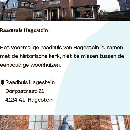
D
e
e
n
G
d
Raadhuis Hagestein
l
r
a
e
R
Het voormalige raadhuis van Hagestein is, samen
s
e
a
met de historische kerk, niet te missen tussen de
b
f
a
eenvoudige woonhuizen.
l
d
a
h
Raadhuis Hagestein
z
u
Dorpsstraat 21
e
i
4124 AL
Hagestein
r
s
H
a