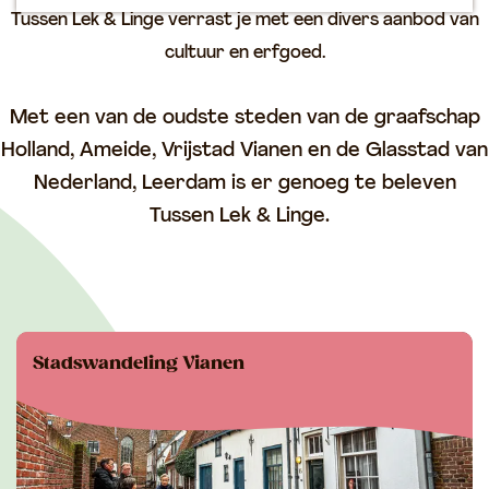
p
Tussen Lek & Linge verrast je met een divers aanbod van
a
cultuur en erfgoed.
g
e
Met een van de oudste steden van de graafschap
Holland, Ameide, Vrijstad Vianen en de Glasstad van
Nederland, Leerdam is er genoeg te beleven
Tussen Lek & Linge.
Stadswandeling Vianen
Ontdek de geschiedenis van Vrijstad Vianen
samen met een stadsgids!