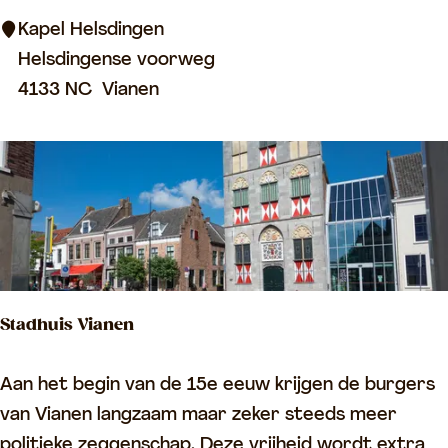
H
Kapel Helsdingen
e
Helsdingense voorweg
l
4133 NC
Vianen
s
d
i
n
g
e
n
Stadhuis Vianen
S
Aan het begin van de 15e eeuw krijgen de burgers
t
van Vianen langzaam maar zeker steeds meer
a
politieke zeggenschap. Deze vrijheid wordt extra