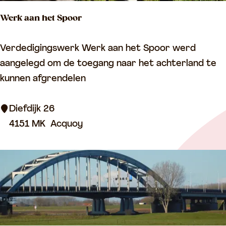
e
Werk aan het Spoor
e
r
W
Verdedigingswerk Werk aan het Spoor werd
d
e
aangelegd om de toegang naar het achterland te
a
r
kunnen afgrendelen
m
k
a
Diefdijk 26
a
4151 MK
Acquoy
n
h
e
t
S
p