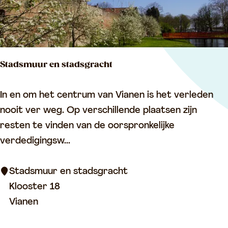
l
e
x
J
Stadsmuur en stadsgracht
a
n
S
In en om het centrum van Vianen is het verleden
B
t
nooit ver weg. Op verschillende plaatsen zijn
l
a
resten te vinden van de oorspronkelijke
a
d
verdedigingsw...
n
s
k
m
Stadsmuur en stadsgracht
e
u
Klooster 18
n
u
Vianen
w
r
e