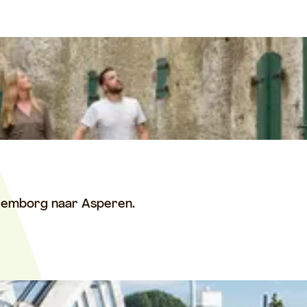
m
ulemborg naar Asperen.