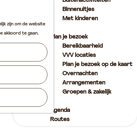
Buitenactiviteiten
K
Z
Binnenuitjes
a
o
M
Met kinderen
ijk zijn om de website
a
e
e
ee akkoord te gaan.
r
k
n
Plan je bezoek
t
e
u
Bereikbaarheid
n
VVV locaties
Plan je bezoek op de kaart
Overnachten
Arrangementen
Groepen & zakelijk
Agenda
Routes