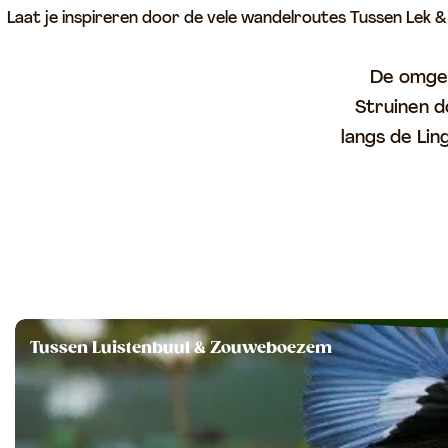
Laat je inspireren door de vele wandelroutes Tussen Lek & 
p
a
De omgev
g
Struinen 
e
langs de Li
T
Tussen Luistenbuul & Zouweboezem
u
s
s