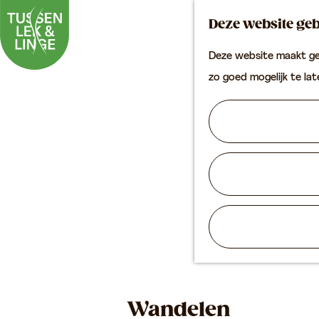
Deze website geb
Deze website maakt geb
G
zo goed mogelijk te la
a
n
a
a
r
d
e
h
o
m
Wandelen
e