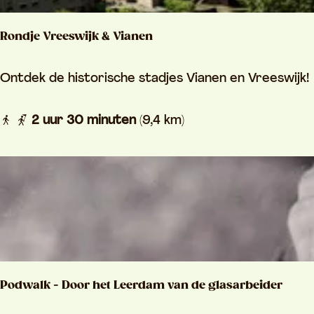
6
&
Rondje Vreeswijk & Vianen
H
o
R
Ontdek de historische stadjes Vianen en Vreeswijk!
e
o
f
n
2 uur 30 minuten
(9,4 km)
e
d
n
j
H
e
a
V
a
r
g
e
e
Podwalk - Door het Leerdam van de glasarbeider
s
w